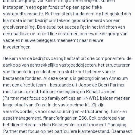
brede doelgroep, van klein- tot grootvermogend, kunnen
instappen in een open fonds of op een specifieke
vastgoedtransactie. Met een sterk fundament op het gebied van
klantdata is het bedrijf uitstekend gepositioneerd voor een
groeiversnelling. De sleutel tot succes ligt in het inrichten van
een naadloze on- en offline customer journey, die de groep van
vaste en nieuwe beleggers meeneemt naar nieuwe
investeringen.
De kern van de bedrijfsvoering bestaat uit drie componenten: de
aankoop van aantrekkelijke vastgoedobjecten, het structureren
van financiering en debt en ten slotte het beheren van de
bestaande fondsen. Al deze kennis is geborgd binnen Annexum
met een directieteam – bestaande uit Jeppe de Boer (Partner
met focus op institutionele beleggers) en Ronald Jansen
(Partner met focus op family offices en HNWI’s), beiden met een
lange staat van dienst in de vastgoedmarkt. Zij zijn
verantwoordelijk voor dealsourcing en -structurering, fund- en
assetmanagement, financieringen en ESG. Ook onderdeel van
het directieteam is Huib Boissevain, op dit moment Managing
Partner met focus op het particuliere klantenbestand. Daarnaast