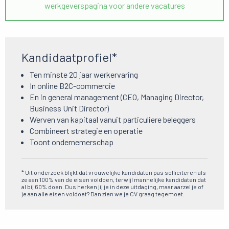
werkgeverspagina voor andere vacatures
Kandidaatprofiel*
Ten minste 20 jaar werkervaring
In online B2C-commercie
En in general management (CEO, Managing Director,
Business Unit Director)
Werven van kapitaal vanuit particuliere beleggers
Combineert strategie en operatie
Toont ondernemerschap
* Uit onderzoek blijkt dat vrouwelijke kandidaten pas solliciteren als
ze aan 100% van de eisen voldoen, terwijl mannelijke kandidaten dat
al bij 60% doen. Dus herken jij je in deze uitdaging, maar aarzel je of
je aan alle eisen voldoet? Dan zien we je CV graag tegemoet.