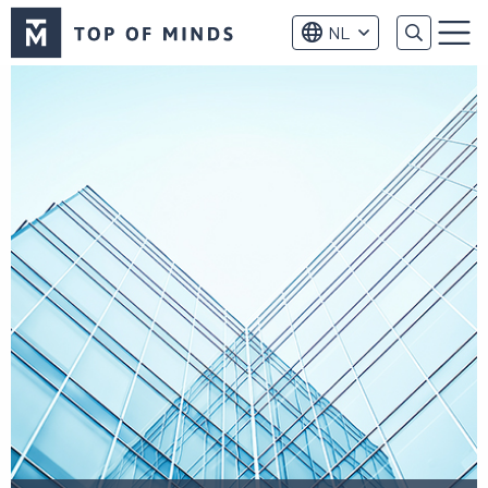
Top
NL
of
Menu
Minds
logo