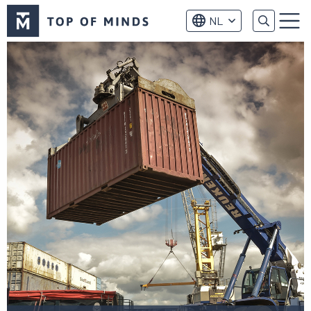
Top
NL
of
Menu
Minds
logo