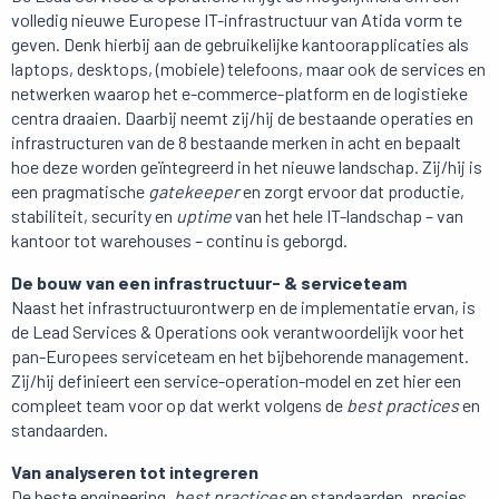
volledig nieuwe Europese IT-infrastructuur van Atida vorm te
geven. Denk hierbij aan de gebruikelijke kantoorapplicaties als
laptops, desktops, (mobiele) telefoons, maar ook de services en
netwerken waarop het e-commerce-platform en de logistieke
centra draaien. Daarbij neemt zij/hij de bestaande operaties en
infrastructuren van de 8 bestaande merken in acht en bepaalt
hoe deze worden geïntegreerd in het nieuwe landschap. Zij/hij is
een pragmatische
gatekeeper
en zorgt ervoor dat productie,
stabiliteit, security en
uptime
van het hele IT-landschap – van
kantoor tot warehouses – continu is geborgd.
De bouw van een infrastructuur- & serviceteam
Naast het infrastructuurontwerp en de implementatie ervan, is
de Lead Services & Operations ook verantwoordelijk voor het
pan-Europees serviceteam en het bijbehorende management.
Zij/hij definieert een service-operation-model en zet hier een
compleet team voor op dat werkt volgens de
best practices
en
standaarden.
Van analyseren tot integreren
De beste engineering,
best practices
en standaarden, precies