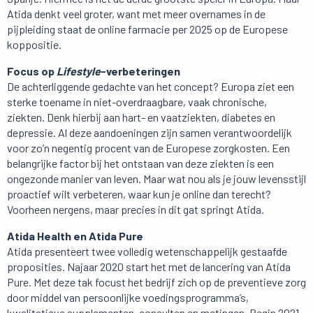
Atida denkt veel groter, want met meer overnames in de
pijpleiding staat de online farmacie per 2025 op de Europese
koppositie.
Focus op
Lifestyle
-verbeteringen
De achterliggende gedachte van het concept? Europa ziet een
sterke toename in niet-overdraagbare, vaak chronische,
ziekten. Denk hierbij aan hart- en vaatziekten, diabetes en
depressie. Al deze aandoeningen zijn samen verantwoordelijk
voor zo’n negentig procent van de Europese zorgkosten. Een
belangrijke factor bij het ontstaan van deze ziekten is een
ongezonde manier van leven. Maar wat nou als je jouw levensstijl
proactief wilt verbeteren, waar kun je online dan terecht?
Voorheen nergens, maar precies in dit gat springt Atida.
Atida Health en Atida Pure
Atida presenteert twee volledig wetenschappelijk gestaafde
proposities. Najaar 2020 start het met de lancering van Atida
Pure. Met deze tak focust het bedrijf zich op de preventieve zorg
door middel van persoonlijke voedingsprogramma’s,
kwalitatieve supplementen, consulten en metingen. Begin 2021