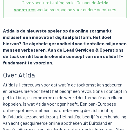
Deze vacature is al ingevuld. Ga naar de
Atida
vacatures
werkgeverspagina voor andere vacatures
Atida is de nieuwste speler op de online zorgmarkt
inclusief een innovatief digitaal platform. Het doel
hiervan? De algehele gezondheid van tientallen miljoenen
mensen verbeteren. Aan de Lead Services & Operations
de taak om dit baanbrekende concept van een solide IT-
fundament te voorzien.
Over Atida
Atida is Hebreeuws voor dat wat in de toekomst kan gebeuren
en precies hiervoor heeft het bedrijf een revolutionair concept in
petto. Data, e-commerce en de wereld der farmacie aan elkaar
koppelen, is wat Atida voor ogen heeft. Een pan-Europese
online apotheek met een instore-beleving die zich richt op
individuele gezondheidszorg. Het huidige bedrijf is een bundeling
van acht geacquireerde online apotheken uit Duitsland en
Spanje. Hiermee is het de derde grootste speler in Europa. Maar