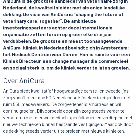
AniCura is de grootste aanbieder van veterinaire zorg in
Nederland, de kwaliteitsleider met als enige landelijke
dekking. De visie van AniCura is “shaping the future of
veterinary care, together”. De ambitieuze
investeringspartners achter deze internationale
organisatie zetten fors in op groei: elke drie jaar
verdubbelen. De grootste en meest toonaangevende
AniCura-kliniek in Nederland bevindt zich in Amsterdam:
het Medisch Centrum voor Dieren. Hier is ruimte voor een
Kliniek Directeur, een change manager die commercieel
en sociaal sterk is, om de kliniek verder te laten groeien.
Over AniCura
AniCura biedt kwalitatief hoogwaardige eerste- en tweedelijns
zorg vanuit meer dan 50 Nederlandse klinieken in eigendom met
ruim 550 medewerkers. De zorgverlener is ambitieus en wil
continu groeien. Bijvoorbeeld door zijn zorg steeds verder te
verbeteren met nieuwe medisch specialismen en verdieping met
nieuwe technieken binnen bestaande vestigingen. Maar ook door
de dekking steeds verder uit te breiden met nieuwe klinieken,