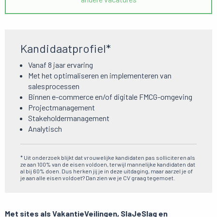
Kandidaatprofiel*
Vanaf 8 jaar ervaring
Met het optimaliseren en implementeren van
salesprocessen
Binnen e-commerce en/of digitale FMCG-omgeving
Projectmanagement
Stakeholdermanagement
Analytisch
* Uit onderzoek blijkt dat vrouwelijke kandidaten pas solliciteren als
ze aan 100% van de eisen voldoen, terwijl mannelijke kandidaten dat
al bij 60% doen. Dus herken jij je in deze uitdaging, maar aarzel je of
je aan alle eisen voldoet? Dan zien we je CV graag tegemoet.
Met sites als VakantieVeilingen, SlaJeSlag en