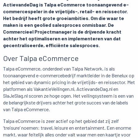
ActievandeDag is Talpa eCommerce toonaangevend e-
commercespeler in de vrijetijds-, retail- en reissector.
Het bedrijf heeft grote groeiambities. Om die waar te
maken is een geolied salesproces onmisbaar. De
Commercieel Projectmanager is de drijvende kracht
achter het optimaliseren en implementeren van dat
gecentraliseerde, efficiënte salesproces.
Over Talpa eCommerce
Talpa eCommerce, onderdeel van Talpa Network, is als
toonaangevend e-commercebedrijf marktleider in de Benelux op
het gebied van dynamic pricing in de vrijetijds- en reissector. Met
platformen als VakantieVeilingen.nl, ActievandeDag.nl en
SlaJeSlag.nl scoren ze hoge ogen. Het veilingsysteem is een van
de belangrijkste drijvers achter het grote succes van de labels
van Talpa eCommerce.
Talpa eCommerce is zeer actief op het gebied dat zij zelf
‘treisure’ noemen: travel, leisure en entertainment. Een enorme
markt, waar feitelijk alles onder valt waar men een kaartje voor