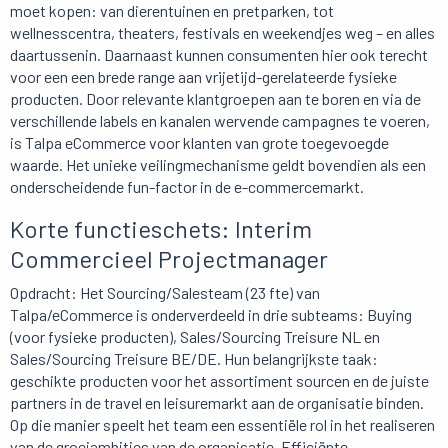
moet kopen: van dierentuinen en pretparken, tot
wellnesscentra, theaters, festivals en weekendjes weg – en alles
daartussenin. Daarnaast kunnen consumenten hier ook terecht
voor een een brede range aan vrijetijd-gerelateerde fysieke
producten. Door relevante klantgroepen aan te boren en via de
verschillende labels en kanalen wervende campagnes te voeren,
is Talpa eCommerce voor klanten van grote toegevoegde
waarde. Het unieke veilingmechanisme geldt bovendien als een
onderscheidende fun-factor in de e-commercemarkt.
Korte functieschets: Interim
Commercieel Projectmanager
Opdracht: Het Sourcing/Salesteam (23 fte) van
Talpa/eCommerce is onderverdeeld in drie subteams: Buying
(voor fysieke producten), Sales/Sourcing Treisure NL en
Sales/Sourcing Treisure BE/DE. Hun belangrijkste taak:
geschikte producten voor het assortiment sourcen en de juiste
partners in de travel en leisuremarkt aan de organisatie binden.
Op die manier speelt het team een essentiële rol in het realiseren
van de groeiambities van de organisatie. Efficiënte