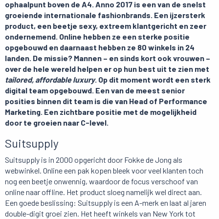
ophaalpunt boven de
A4. Anno 2017 is een van de snelst
groeiende internationale fashionbrands. Een ijzersterk
product, een beetje sexy, extreem klantgericht en zeer
ondernemend. Online hebben ze een sterke positie
opgebouwd en daarnaast hebben ze 80 winkels in 24
landen. De missie? Mannen – en sinds kort ook vrouwen –
over de hele wereld helpen er op hun best uit te zien met
tailored, affordable luxury
. Op dit moment wordt e
en sterk
digital team opgebouwd. Een van de meest senior
posities binnen dit team is
die van
Head of
Performance
Marketing. Een zichtbare positie met de mogelijkheid
door te groeien naar C-level.
Suitsupply
Suitsupply is in 2000 opgericht door Fokke de Jong als
webwinkel. Online een pak kopen bleek voor veel klanten toch
nog een beetje onwennig, waardoor de focus verschoof van
online naar offline. Het product sloeg namelijk wel direct aan.
Een goede beslissing: Suitsupply is een A-merk en laat al jaren
double-digit groei zien. Het heeft winkels van New York tot