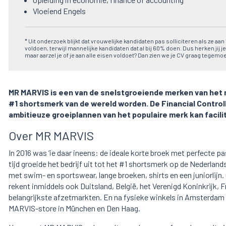
Vloeiend Engels
* Uit onderzoek blijkt dat vrouwelijke kandidaten pas solliciteren als ze aa
voldoen, terwijl mannelijke kandidaten dat al bij 60% doen. Dus herken jij je
maar aarzel je of je aan alle eisen voldoet? Dan zien we je CV graag tegemoe
MR MARVIS is een van de snelstgroeiende merken van het
#1 shortsmerk van de wereld worden. De Financial Control
ambitieuze groeiplannen van het populaire merk kan facili
Over MR MARVIS
In 2016 was ‘ie daar ineens: de ideale korte broek met perfecte p
tijd groeide het bedrijf uit tot het #1 shortsmerk op de Nederland
met swim- en sportswear, lange broeken, shirts en een juniorlijn.
rekent inmiddels ook Duitsland, België, het Verenigd Koninkrijk, F
belangrijkste afzetmarkten. En na fysieke winkels in Amsterda
MARVIS-store in München en Den Haag.