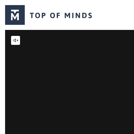
Top
of
Minds
logo
Mute
video