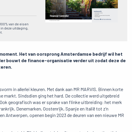
n 100% van de eisen
 in deze uitdaging,
t.
 moment. Het van oorsprong Amsterdamse bedrijf wil het
ler bouwt de finance-organisatie verder uit zodat deze de
teren.
asvorm in allerlei kleuren. Met dank aan MR MARVIS. Binnen korte
se markt. Sindsdien ging het hard. De collectie werd uitgebreid
 Ook geografisch was er sprake van flinke uitbreiding: het merk
rankrijk, Denemarken, Oostenrijk, Spanje en Italië tot z’n
m en Antwerpen, openen begin 2023 de deuren van een nieuwe MR