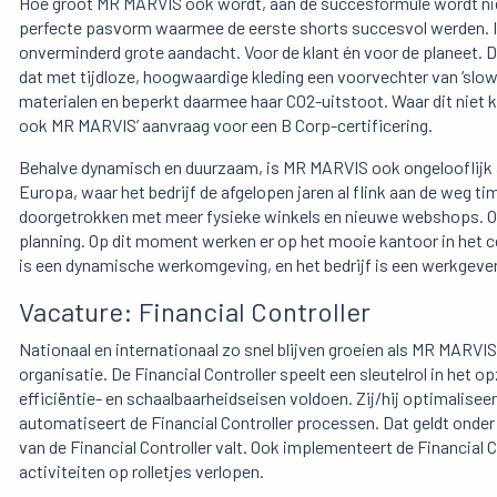
Hoe groot MR MARVIS ook wordt, aan de succesformule wordt niet
perfecte pasvorm waarmee de eerste shorts succesvol werden. I
onverminderd grote aandacht. Voor de klant én voor de planeet.
dat met tijdloze, hoogwaardige kleding een voorvechter van ‘slow
materialen en beperkt daarmee haar CO2-uitstoot. Waar dit niet
ook MR MARVIS’ aanvraag voor een B Corp-certificering.
Behalve dynamisch en duurzaam, is MR MARVIS ook ongelooflijk am
Europa, waar het bedrijf de afgelopen jaren al flink aan de weg ti
doorgetrokken met meer fysieke winkels en nieuwe webshops. Oo
planning. Op dit moment werken er op het mooie kantoor in het
is een dynamische werkomgeving, en het bedrijf is een werkgeve
Vacature: Financial Controller
Nationaal en internationaal zo snel blijven groeien als MR MARVI
organisatie. De Financial Controller speelt een sleutelrol in het o
efficiëntie- en schaalbaarheidseisen voldoen. Zij/hij optimalise
automatiseert de Financial Controller processen. Dat geldt onder
van de Financial Controller valt. Ook implementeert de Financial C
activiteiten op rolletjes verlopen.