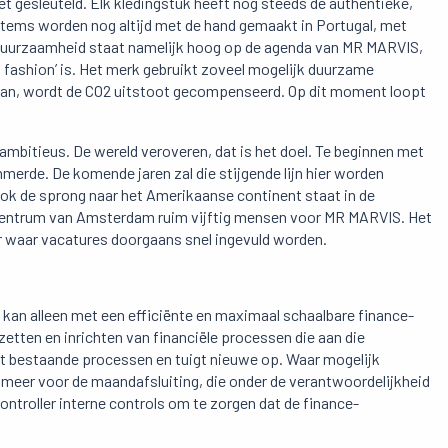
 gesleuteld. Elk kledingstuk heeft nog steeds de authentieke,
tems worden nog altijd met de hand gemaakt in Portugal, met
 Duurzaamheid staat namelijk hoog op de agenda van MR MARVIS,
 fashion’ is. Het merk gebruikt zoveel mogelijk duurzame
 kan, wordt de CO2 uitstoot gecompenseerd. Op dit moment loopt
bitieus. De wereld veroveren, dat is het doel. Te beginnen met
mmerde. De komende jaren zal die stijgende lijn hier worden
k de sprong naar het Amerikaanse continent staat in de
 centrum van Amsterdam ruim vijftig mensen voor MR MARVIS. Het
r waar vacatures doorgaans snel ingevuld worden.
S kan alleen met een efficiënte en maximaal schaalbare finance-
pzetten en inrichten van financiële processen die aan die
ert bestaande processen en tuigt nieuwe op. Waar mogelijk
 meer voor de maandafsluiting, die onder de verantwoordelijkheid
ontroller interne controls om te zorgen dat de finance-