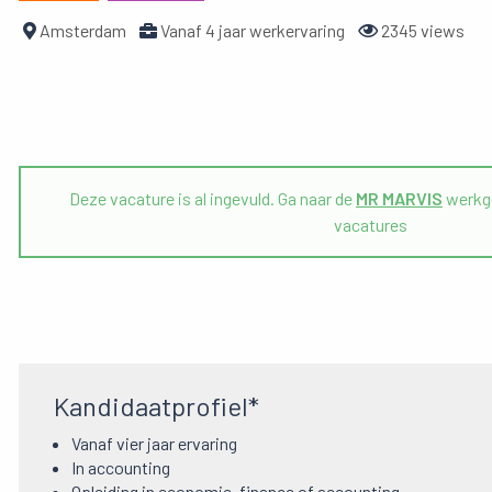
Amsterdam
Vanaf 4 jaar werkervaring
2345 views
Deze vacature is al ingevuld. Ga naar de
MR MARVIS
werkge
vacatures
Kandidaatprofiel*
Vanaf vier jaar ervaring
In accounting
Opleiding in economie, finance of accounting