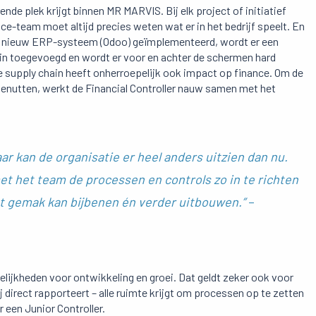
ende plek krijgt binnen MR MARVIS. Bij elk project of initiatief
e-team moet altijd precies weten wat er in het bedrijf speelt. En
en nieuw ERP-systeem (Odoo) geïmplementeerd, wordt er een
ain toegevoegd en wordt er voor en achter de schermen hard
e supply chain heeft onherroepelijk ook impact op finance. Om de
benutten, werkt de Financial Controller nauw samen met het
ar kan de organisatie er heel anders uitzien dan nu.
et het team de processen en controls zo in te richten
et gemak kan bijbenen én verder uitbouwen.”
–
ijkheden voor ontwikkeling en groei. Dat geldt zeker ook voor
ij direct rapporteert – alle ruimte krijgt om processen op te zetten
een Junior Controller.