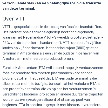
verschillende vlakken een belangrijke rol in die transitie
van deze terminal.
Over VTTI
VTTI is gespecialiseerd in de opslag van fossiele brandstoffen.
Het internationale tankopslagbedrijf heeft drie eigenaren,
waarvan het Nederlandse Vitol – ‘s werelds grootste olietrader –
45% van de aandelen in handen heeft. VTTI opereert in vijftien
landen op vijf continenten. Met haar bouwjaar (1880) geldt de
terminal in Amsterdam als een van de oudste in de haven van
Amsterdam, met meerdere productstromen.
Eurotank Amsterdam (ETA) wil zo snel mogelijk verduurzamen:
fossiele brandstoffen moeten plaatsmaken voor schone,
biobrandstoffen. Het beeld dat ETA een oude terminal is die
alleen maar met olie bezig is, behoort tot het verleden: ETA is
een proactieve terminal die volop aan het verduurzamen is.
Verschillende biodiesel projecten en andere duurzame trajecten
worden
as we speak
gerealiseerd of staan op punt van
beginnen. ETA is continu in gesprek met klanten, leveranciers,