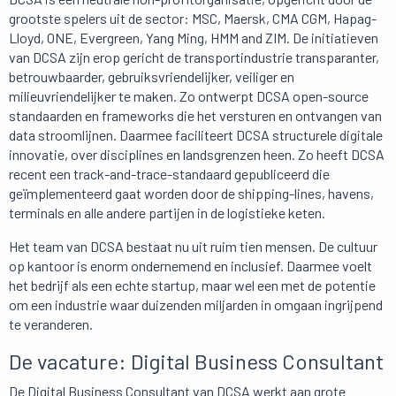
grootste spelers uit de sector: MSC, Maersk, CMA CGM, Hapag-
Lloyd, ONE, Evergreen, Yang Ming, HMM and ZIM. De initiatieven
van DCSA zijn erop gericht de transportindustrie transparanter,
betrouwbaarder, gebruiksvriendelijker, veiliger en
milieuvriendelijker te maken. Zo ontwerpt DCSA open-source
standaarden en frameworks die het versturen en ontvangen van
data stroomlijnen. Daarmee faciliteert DCSA structurele digitale
innovatie, over disciplines en landsgrenzen heen. Zo heeft DCSA
recent een track-and-trace-standaard gepubliceerd die
geïmplementeerd gaat worden door de shipping-lines, havens,
terminals en alle andere partijen in de logistieke keten.
Het team van DCSA bestaat nu uit ruim tien mensen. De cultuur
op kantoor is enorm ondernemend en inclusief. Daarmee voelt
het bedrijf als een echte startup, maar wel een met de potentie
om een industrie waar duizenden miljarden in omgaan ingrijpend
te veranderen.
De vacature: Digital Business Consultant
De Digital Business Consultant van DCSA werkt aan grote