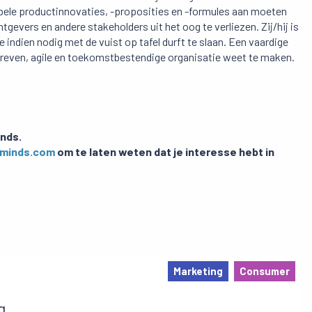
dabele productinnovaties, -proposities en -formules aan moeten
gevers en andere stakeholders uit het oog te verliezen. Zij/hij is
e indien nodig met de vuist op tafel durft te slaan. Een vaardige
gedreven, agile en toekomstbestendige organisatie weet te maken.
inds.
fminds.com
om te laten weten dat je interesse hebt in
Marketing
Consumer
g