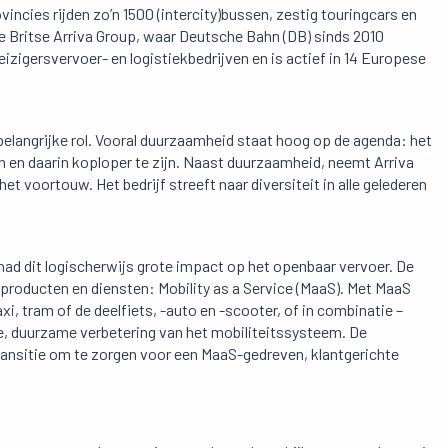
vincies rijden zo’n 1500 (intercity)bussen, zestig touringcars en
 de Britse Arriva Group, waar Deutsche Bahn (DB) sinds 2010
reizigersvervoer- en logistiekbedrijven en is actief in 14 Europese
belangrijke rol. Vooral duurzaamheid staat hoog op de agenda: het
en en daarin koploper te zijn. Naast duurzaamheid, neemt Arriva
et voortouw. Het bedrijf streeft naar diversiteit in alle gelederen
ad dit logischerwijs grote impact op het openbaar vervoer. De
 producten en diensten: Mobility as a Service (MaaS). Met MaaS
xi, tram of de deelfiets, -auto en -scooter, of in combinatie –
te, duurzame verbetering van het mobiliteitssysteem. De
ransitie om te zorgen voor een MaaS-gedreven, klantgerichte