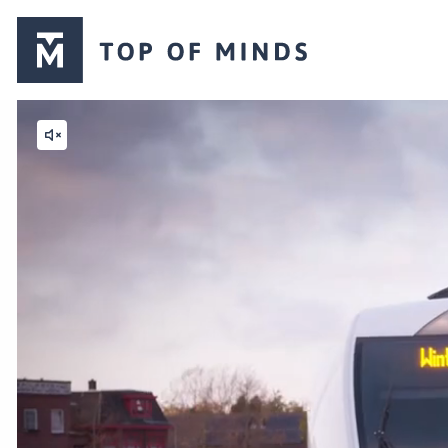
Top
of
Minds
logo
Mute
video