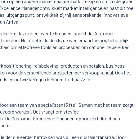
 om op een andere manier naar de markt te kijken om zo de groei
Excellence Manager ontwikkelt market intelligence en past dit toe
aal uitgangspunt, ontwikkelt zij/hij aansprekende, innovatieve
an Arriva.
den om deze goed over te brengen, speelt de Customer
 transitie. Het doel is duidelijk; de weg ernaartoe nog behoorlijk
heid om effectieve tools en processen om dat doel te bereiken,
positionering, reisbeleving, producten en betalen, business
ten voor de verschillende producten per verkoopkanaal. Ook het
nds en ontwikkelingen behoren tot haar/zijn
door een team van specialisten (5 fte). Samen met het team zorgt
itgevoerd worden. Dat vraagt om stevige
. De Customer Excellence Manager rapporteert direct aan
pment.
eider die eerder betrokken was bij een digitale transitie. Door