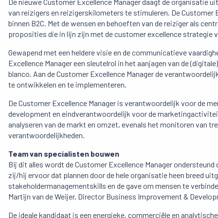
De nieuwe Customer Excellence Manager daagt de organisatie uit
van reizigers en reizigerskilometers te stimuleren. De Customer 
binnen B2C. Met de wensen en behoeften van de reiziger als centr
proposities die in lijn zijn met de customer excellence strategie v
Gewapend met een heldere visie en de communicatieve vaardighe
Excellence Manager een sleutelrol in het aanjagen van de (digitale)
blanco. Aan de Customer Excellence Manager de verantwoordelijk
te ontwikkelen en te implementeren.
De Customer Excellence Manager is verantwoordelijk voor de merk
development en eindverantwoordelijk voor de marketingactivitei
analyseren van de markt en omzet, evenals het monitoren van tre
verantwoordelijkheden.
Team van specialisten bouwen
Bij dit alles wordt de Customer Excellence Manager ondersteund 
zij/hij ervoor dat plannen door de hele organisatie heen breed u
stakeholdermanagementskills en de gave om mensen te verbinden
Martijn van de Weijer, Director Business Improvement & Develo
De ideale kandidaat is een energieke, commerciële en analytische l