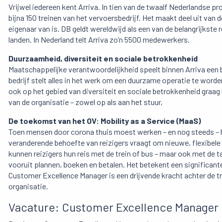
Vrijwel iedereen kent Arriva. In tien van de twaalf Nederlandse pro
bijna 150 treinen van het vervoersbedrijf. Het maakt deel uit van
eigenaar van is. DB geldt wereldwijd als een van de belangrijkste 
landen. In Nederland telt Arriva zo’n 5500 medewerkers.
Duurzaamheid, diversiteit en sociale betrokkenheid
Maatschappelijke verantwoordelijkheid speelt binnen Arriva een 
bedrijf stelt alles in het werk om een duurzame operatie te word
ook op het gebied van diversiteit en sociale betrokkenheid graag h
van de organisatie – zowel op als aan het stuur,
De toekomst van het OV: Mobility as a Service (MaaS)
Toen mensen door corona thuis moest werken – en nog steeds – h
veranderende behoefte van reizigers vraagt om nieuwe, flexibele
kunnen reizigers hun reis met de trein of bus – maar ook met de ta
vooruit plannen, boeken en betalen. Het betekent een significan
Customer Excellence Manager is een drijvende kracht achter de t
organisatie.
Vacature: Customer Excellence Manager