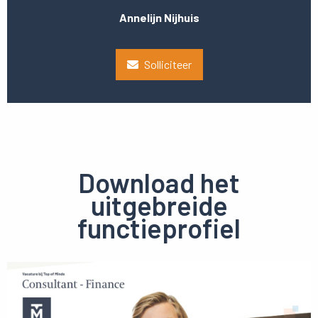
Annelijn Nijhuis
Solliciteer
Download het
uitgebreide
functieprofiel
Preview
pdf