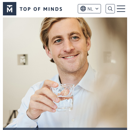
Top
NL
of
Menu
Minds
logo