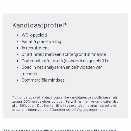
Kandidaatprofiel*
WO-opgeleid
Vanaf 4 jaar ervaring
In recruitment
Of affiniteit met/een achtergrond in finance
Communicatief sterk (in woord en geschrift)
Goed in het analyseren en beïnvloeden van
mensen
Commerciële mindset
* Uit onderzoek blijkt dat vrouwelijke kandidaten pas solliciteren als
ze aan 100% van de eisen voldoen, terwijl mannelijke kandidaten dat
al bij 60% doen. Dus herken jij je in deze uitdaging, maar aarzel je of
je aan alle eisen voldoet? Dan zien we je CV graag tegemoet.
Als grootste executive searchbureau van Nederland