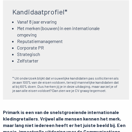
Kandidaatprofiel*
Vanaf 8 jaar ervaring
Met merken (bouwen) in een internationale
omgeving
Reputatiemanagement
Corporate PR
Strategisch
Zelfstarter
* Uit onderzoek blijkt dat vrouwelijke kandidaten pas solliciteren als
ze aan 100% van de eisen voldoen, terwijl mannelijke kandidaten dat
al bij 60% doen. Dus herken jij je in deze uitdaging, maar aarzel je of
je aan alle eisen voldoet? Dan zien we je CV graag tegemoet.
Primark is een van de snelstgroeiende internationale
kledingretailers. Vrijwel alle mensen kennen het merk,
maar lang niet iedereen heeft er het juiste beeld bij. Een
mooie, impactvolle uitdaging voor de Communications