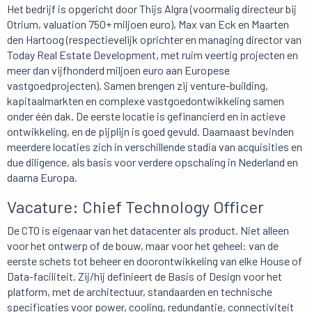
Het bedrijf is opgericht door Thijs Algra (voormalig directeur bij
Otrium, valuation 750+ miljoen euro), Max van Eck en Maarten
den Hartoog (respectievelijk oprichter en managing director van
Today Real Estate Development, met ruim veertig projecten en
meer dan vijfhonderd miljoen euro aan Europese
vastgoedprojecten). Samen brengen zij venture-building,
kapitaalmarkten en complexe vastgoedontwikkeling samen
onder één dak. De eerste locatie is gefinancierd en in actieve
ontwikkeling, en de pijplijn is goed gevuld. Daarnaast bevinden
meerdere locaties zich in verschillende stadia van acquisities en
due diligence, als basis voor verdere opschaling in Nederland en
daarna Europa.
Vacature: Chief Technology Officer
De CTO is eigenaar van het datacenter als product. Niet alleen
voor het ontwerp of de bouw, maar voor het geheel: van de
eerste schets tot beheer en doorontwikkeling van elke House of
Data-faciliteit. Zij/hij definieert de Basis of Design voor het
platform, met de architectuur, standaarden en technische
specificaties voor power, cooling, redundantie, connectiviteit