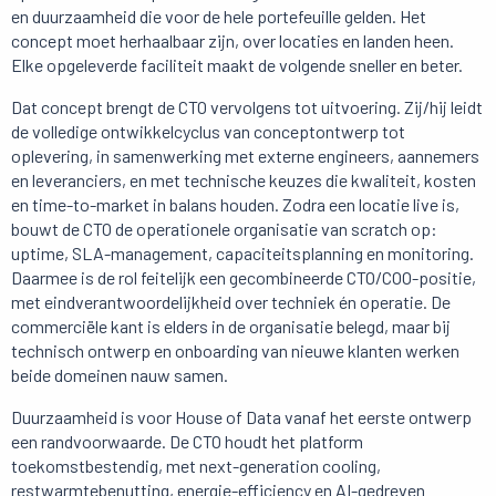
en duurzaamheid die voor de hele portefeuille gelden. Het
concept moet herhaalbaar zijn, over locaties en landen heen.
Elke opgeleverde faciliteit maakt de volgende sneller en beter.
Dat concept brengt de CTO vervolgens tot uitvoering. Zij/hij leidt
de volledige ontwikkelcyclus van conceptontwerp tot
oplevering, in samenwerking met externe engineers, aannemers
en leveranciers, en met technische keuzes die kwaliteit, kosten
en time-to-market in balans houden. Zodra een locatie live is,
bouwt de CTO de operationele organisatie van scratch op:
uptime, SLA-management, capaciteitsplanning en monitoring.
Daarmee is de rol feitelijk een gecombineerde CTO/COO-positie,
met eindverantwoordelijkheid over techniek én operatie. De
commerciële kant is elders in de organisatie belegd, maar bij
technisch ontwerp en onboarding van nieuwe klanten werken
beide domeinen nauw samen.
Duurzaamheid is voor House of Data vanaf het eerste ontwerp
een randvoorwaarde. De CTO houdt het platform
toekomstbestendig, met next-generation cooling,
restwarmtebenutting, energie-efficiency en AI-gedreven