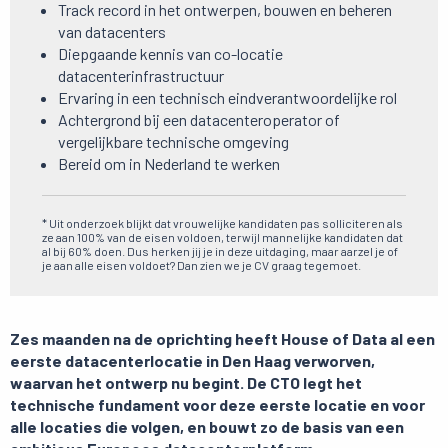
Track record in het ontwerpen, bouwen en beheren
van datacenters
Diepgaande kennis van co-locatie
datacenterinfrastructuur
Ervaring in een technisch eindverantwoordelijke rol
Achtergrond bij een datacenteroperator of
vergelijkbare technische omgeving
Bereid om in Nederland te werken
* Uit onderzoek blijkt dat vrouwelijke kandidaten pas solliciteren als
ze aan 100% van de eisen voldoen, terwijl mannelijke kandidaten dat
al bij 60% doen. Dus herken jij je in deze uitdaging, maar aarzel je of
je aan alle eisen voldoet? Dan zien we je CV graag tegemoet.
Zes maanden na de oprichting heeft House of Data al een
eerste datacenterlocatie in Den Haag verworven,
waarvan het ontwerp nu begint. De CTO legt het
technische fundament voor deze eerste locatie en voor
alle locaties die volgen, en bouwt zo de basis van een