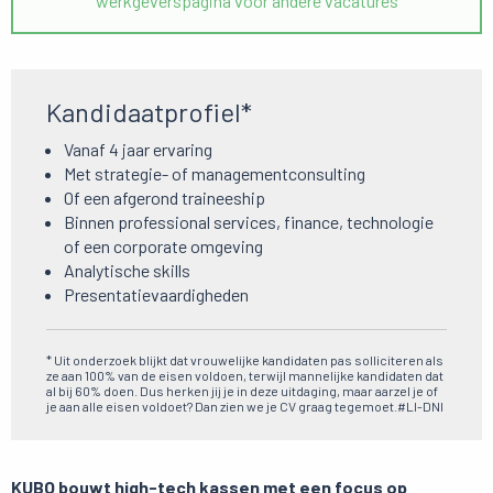
werkgeverspagina voor andere vacatures
Kandidaatprofiel*
Vanaf 4 jaar ervaring
Met strategie- of managementconsulting
Of een afgerond traineeship
Binnen professional services, finance, technologie
of een corporate omgeving
Analytische skills
Presentatievaardigheden
* Uit onderzoek blijkt dat vrouwelijke kandidaten pas solliciteren als
ze aan 100% van de eisen voldoen, terwijl mannelijke kandidaten dat
al bij 60% doen. Dus herken jij je in deze uitdaging, maar aarzel je of
je aan alle eisen voldoet? Dan zien we je CV graag tegemoet.#LI-DNI
KUBO bouwt high-tech kassen met een focus op