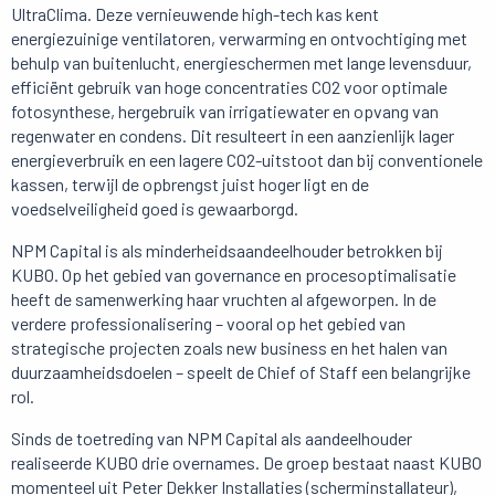
UltraClima. Deze vernieuwende high-tech kas kent
energiezuinige ventilatoren, verwarming en ontvochtiging met
behulp van buitenlucht, energieschermen met lange levensduur,
efficiënt gebruik van hoge concentraties CO2 voor optimale
fotosynthese, hergebruik van irrigatiewater en opvang van
regenwater en condens. Dit resulteert in een aanzienlijk lager
energieverbruik en een lagere CO2-uitstoot dan bij conventionele
kassen, terwijl de opbrengst juist hoger ligt en de
voedselveiligheid goed is gewaarborgd.
NPM Capital is als minderheidsaandeelhouder betrokken bij
KUBO. Op het gebied van governance en procesoptimalisatie
heeft de samenwerking haar vruchten al afgeworpen. In de
verdere professionalisering
–
vooral op het gebied van
strategische projecten zoals new business en het halen van
duurzaamheidsdoelen
–
speelt de Chief of Staff een belangrijke
rol.
Sinds de toetreding van NPM Capital als aandeelhouder
realiseerde KUBO drie overnames. De groep bestaat naast KUBO
momenteel uit Peter Dekker Installaties (scherminstallateur),