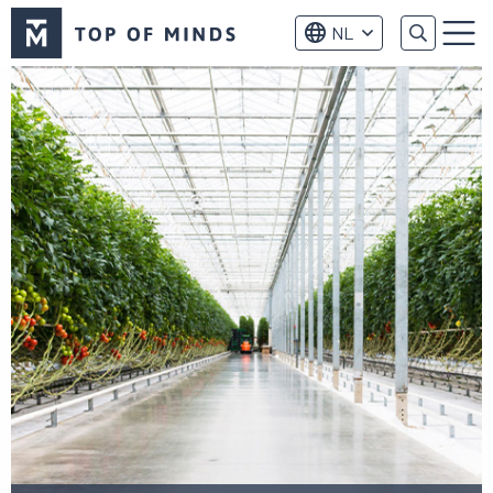
Top
NL
of
Menu
Minds
logo