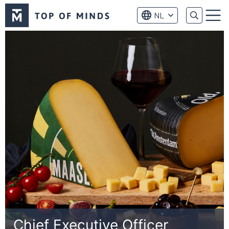
Top
NL
of
Menu
Minds
logo
Chief Executive Officer