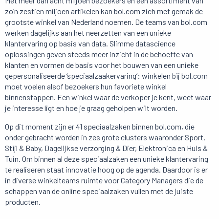
Met meer dan acht miljoen bezoekers en een assortiment van
zo’n zestien miljoen artikelen kan bol.com zich met gemak de
grootste winkel van Nederland noemen. De teams van bol.com
werken dagelijks aan het neerzetten van een unieke
klantervaring op basis van data. Slimme datascience
oplossingen geven steeds meer inzicht in de behoefte van
klanten en vormen de basis voor het bouwen van een unieke
gepersonaliseerde ‘speciaalzaakervaring’: winkelen bij bol.com
moet voelen alsof bezoekers hun favoriete winkel
binnenstappen. Een winkel waar de verkoper je kent, weet waar
je interesse ligt en hoe je graag geholpen wilt worden.
Op dit moment zijn er 41 speciaalzaken binnen bol.com, die
onder gebracht worden in zes grote clusters waaronder Sport,
Stijl & Baby, Dagelijkse verzorging & Dier, Elektronica en Huis &
Tuin. Om binnen al deze speciaalzaken een unieke klantervaring
te realiseren staat innovatie hoog op de agenda. Daardoor is er
in diverse winkelteams ruimte voor Category Managers die de
schappen van de online speciaalzaken vullen met de juiste
producten.