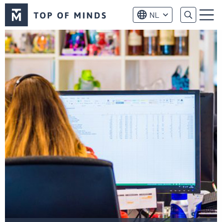
Top
NL
of
Menu
Minds
logo