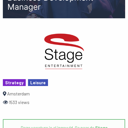
Manager
Strategy
Leisure
Amsterdam
1533 views
Deze vacature is al ingevuld. Ga naar de
Stage