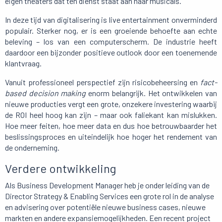
eigen theaters dat ten dienst staat aan haar musicals.
In deze tijd van digitalisering is live entertainment onverminderd
populair. Sterker nog, er is een groeiende behoefte aan echte
beleving – los van een computerscherm. De industrie heeft
daardoor een bijzonder positieve outlook door een toenemende
klantvraag.
Vanuit professioneel perspectief zijn risicobeheersing en
fact-
based decision making
enorm belangrijk. Het ontwikkelen van
nieuwe producties vergt een grote, onzekere investering waarbij
de ROI heel hoog kan zijn – maar ook faliekant kan mislukken.
Hoe meer feiten, hoe meer data en dus hoe betrouwbaarder het
beslissingsproces en uiteindelijk hoe hoger het rendement van
de onderneming.
Verdere ontwikkeling
Als Business Development Manager heb je onder leiding van de
Director Strategy & Enabling Services een grote rol in de analyse
en advisering over potentiële nieuwe business cases, nieuwe
markten en andere expansiemogelijkheden. Een recent project