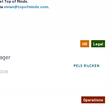
et Top of Minds.
ia
vivian@topofminds.com
.
HR
Legal
ager
 2026
Operations