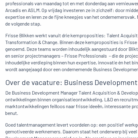
professionals van maandag tot en met donderdag aan vernieuwen
Arcadis en ASLM. Op vrijdag investeren ze in zichzelf: door midde
expertise en leren ze de fijne kneepjes van het ondernemersvak. 
de volgende stap.
Frisse Blikken werkt vanuit drie kernproposities: Talent Acquis
Transformation & Change. Binnen deze kernproposities is Frisse 
genoemd. Deze teams worden inhoudelijk aangestuurd door Bliktre
en senior projectmanagers – Frisse Professionals – die de project
inhoudelijke verdieping binnen hun expertise, innovatie én het b
wordt aangejaagd door een ondernemende Business Development 
Over de vacature: Business Developmen
De Business Development Manager Talent Acquisition & Developm
ontwikkelingen binnen organisatieontwikkeling, L&D en recruitment
marktontwikkelingen feilloos naar frisse ideeën, interessante p
benut.
Goed talentmanagement levert voordelen op: een positief werkg
gemotiveerde werknemers. Daarom staat het onderwerp bij veel b