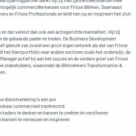
de sparringpartner denkt hij/zij met (potentiële) klanten mee
 mogelijk commerciële kansen voor Frisse Blikken. Daarnaast
kers en Frisse Professionals en leidt hen op en inspireert hen zich
n dat vereist dan ook een actiegerichte mentaliteit. Hij/zij
iten de gebaande paden te treden. De Business Development
ef gebruik van zowel een groot eigen netwerk als dat van Frisse
t het klantportfolio naar andere sectoren zoals het onderwijs, de
anager actief bij aan het succes en de verdere groei van Frisse
rne stakeholders, waaronder de Bliktrekkers Transformation &
ken.
ke dienstverlening is een pre
oonbaar commercieel trackrecord
e kaders te denken en kansen te creëren én verzilveren
 klanten te verrassen en inspireren