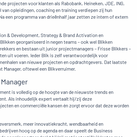
de projecten voor klanten als Rabobank, Heineken, JDE, ING,
l van opleidingen, coaching en training verdiepen zij hun
Na een programma van drieënhalf jaar zetten ze intern of extern
ition & Development, Strategy & Brand Activation en
Blikken georganiseerd in negen teams – ook wel Blikken
kkers en bestaan uit junior projectmanagers – Frisse Blikkers –
en uit voeren. Ieder Blik is zelf verantwoordelijk voor
innenhalen van nieuwe projecten en opdrachtgevers. Dat laatste
Manager, oftewel een Blikverruimer.
t Manager
ent is volledig op de hoogte van de nieuwste trends en
. Als inhoudelijk expert vertaalt hij/zij deze
rojecten en commerciële kansen én zorgt ervoor dat deze worden
eversmerk, meer innovatiekracht, wendbaarheid en
edrijven hoog op de agenda en daar speelt de Business