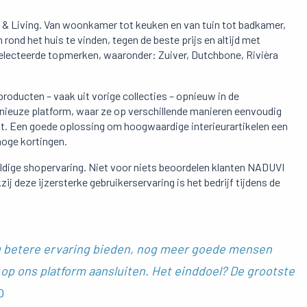
& Living. Van woonkamer tot keuken en van tuin tot badkamer,
 rond het huis te vinden, tegen de beste prijs en altijd met
electeerde topmerken, waaronder: Zuiver, Dutchbone, Rivièra
oducten – vaak uit vorige collecties – opnieuw in de
enieuze platform, waar ze op verschillende manieren eenvoudig
t. Een goede oplossing om hoogwaardige interieurartikelen een
hoge kortingen.
ldige shopervaring. Niet voor niets beoordelen klanten NADUVI
ij deze ijzersterke gebruikerservaring is het bedrijf tijdens de
nog betere ervaring bieden, nog meer goede mensen
 ons platform aansluiten. Het einddoel? De grootste
O