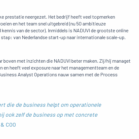
ke prestatie neergezet. Het bedrijf heeft veel topmerken
groeien en het team snel uitgebreid (nu 50 ambitieuze
ennis van de sector). Inmiddels is NADUVI de grootste online
e stap: van Nederlandse start-up naar internationale scale-up.
ar boven met inzichten die NADUVI beter maken. Zij/hij managet
heen en heeft veel exposure naar het managementteam en de
de Business Analyst Operations nauw samen met de Process
ert die de business helpt om operationele
hij ook zelf de business op met concrete
r & COO