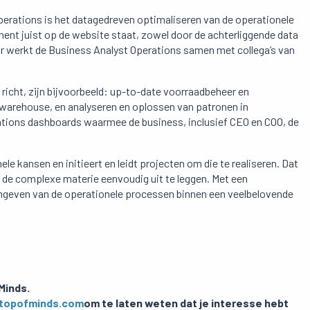
perations is het datagedreven optimaliseren van de operationele
oment juist op de website staat, zowel door de achterliggende data
or werkt de Business Analyst Operations samen met collega’s van
richt, zijn bijvoorbeeld: up-to-date voorraadbeheer en
-warehouse, en analyseren en oplossen van patronen in
ations dashboards waarmee de business, inclusief CEO en COO, de
e kansen en initieert en leidt projecten om die te realiseren. Dat
 de complexe materie eenvoudig uit te leggen. Met een
ormgeven van de operationele processen binnen een veelbelovende
Minds.
s@topofminds.com
om te laten weten dat je interesse hebt