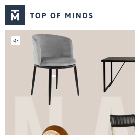
Top
of
Minds
logo
Mute
video