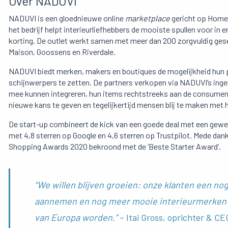
Over NADUVI
NADUVI is een gloednieuwe online
market
place
gericht op Home 
het bedrijf helpt interieurliefhebbers de mooiste spullen voor in en
korting. De outlet werkt samen met meer dan 200 zorgvuldig ges
Maison, Goossens en Riverdale.
NADUVI biedt merken, makers en boutiques de mogelijkheid hun pr
schijnwerpers te zetten. De partners verkopen via NADUVI’s ing
mee kunnen integreren, hun items rechtstreeks aan de consumen
nieuwe kans te geven en tegelijkertijd mensen blij te maken met 
De start-up combineert de kick van een goede deal met een gewe
met 4,8 sterren op Google en 4,6 sterren op Trustpilot. Mede dankz
Shopping Awards 2020 bekroond met de ‘Beste Starter Award’.
“We willen blijven groeien: onze klanten een 
aannemen en nog meer mooie interieurmerken op
van Europa worden.”
– Itai Gross, oprichter & CE