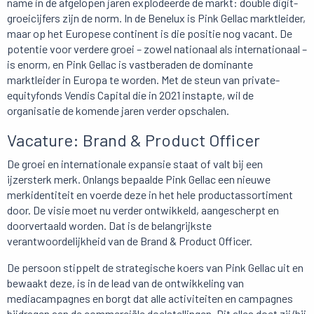
name in de afgelopen jaren explodeerde de markt: double digit-
groeicijfers zijn de norm. In de Benelux is Pink Gellac marktleider,
maar op het Europese continent is die positie nog vacant. De
potentie voor verdere groei – zowel nationaal als internationaal –
is enorm, en Pink Gellac is vastberaden de dominante
marktleider in Europa te worden. Met de steun van private-
equityfonds Vendis Capital die in 2021 instapte, wil de
organisatie de komende jaren verder opschalen.
Vacature: Brand & Product Officer
De groei en internationale expansie staat of valt bij een
ijzersterk merk. Onlangs bepaalde Pink Gellac een nieuwe
merkidentiteit en voerde deze in het hele productassortiment
door. De visie moet nu verder ontwikkeld, aangescherpt en
doorvertaald worden. Dat is de belangrijkste
verantwoordelijkheid van de Brand & Product Officer.
De persoon stippelt de strategische koers van Pink Gellac uit en
bewaakt deze, is in de lead van de ontwikkeling van
mediacampagnes en borgt dat alle activiteiten en campagnes
bijdragen aan de commerciële doelstellingen. Dit alles doet zij/hij