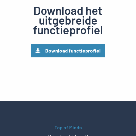
Download het
uitgebreide
functieprofiel
Download functieprofiel
Top of Minds