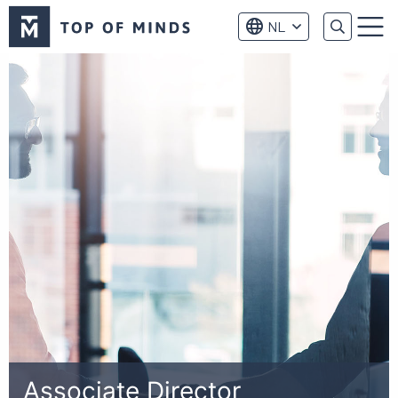
Top
NL
of
Menu
Minds
logo
Associate Director