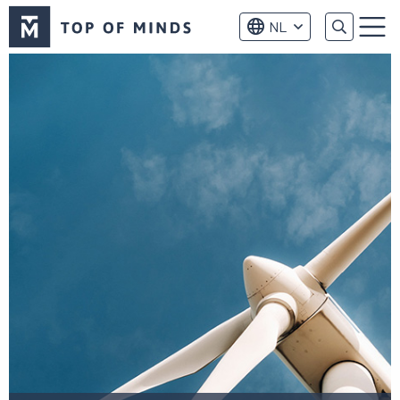
Top
NL
of
Menu
Minds
logo