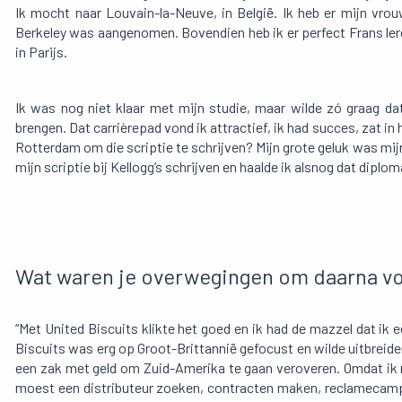
Ik mocht naar Louvain-la-Neuve, in België. Ik heb er mijn vro
Berkeley was aangenomen. Bovendien heb ik er perfect Frans leren
in Parijs.
Ik was nog niet klaar met mijn studie, maar wilde zó graag da
brengen. Dat carrièrepad vond ik attractief, ik had succes, zat i
Rotterdam om die scriptie te schrijven? Mijn grote geluk was mijn v
mijn scriptie bij Kellogg’s schrijven en haalde ik alsnog dat diplom
Wat waren je overwegingen om daarna voo
“Met United Biscuits klikte het goed en ik had de mazzel dat ik
Biscuits was erg op Groot-Brittannië gefocust en wilde uitbreid
een zak met geld om Zuid-Amerika te gaan veroveren. Omdat ik m
moest een distributeur zoeken, contracten maken, reclamecampag