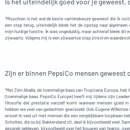
Is het uiteindelijk goed voor je geweest,
“Misschien is het wel de beste carrièrekeuze geweest die ik ooi
een stap terug, uiteindelijk bleek het de opstap naar algemeen
mijn huidige functie. Ik was ongeduldig, maar achteraf bleek dit e
zijwaarts. Volgens mij is een zijwaartse stap zinvol en waardevo
Zijn er binnen PepsiCo mensen geweest d
“Met Zein Aballa, de toenmalige baas van Tropicana Europa, heb ik
(toenmalige baas PepsiCo Europe) heeft mij tijdens zijn Lead
filosofie dat prestatie vanzelf komt wanneer mensen goed in 
hebben we veel van gedachten gewisseld. Ook Eugene Willemse h
wissel ik veel uit met mensen die een vergelijkbare loopbaan he
Scholten, die nu bij Bakkersland zit, deel ik bijvoorbeeld veel. Sa
gesprek gebleven, bijvoorbeeld over het bouwen van teams, ove