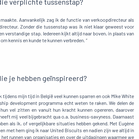
 die verplichte tussenstap?
t maakte. Aanvankelijk zag ik de functie van verkoopdirecteur als
 directeur. Zonder die tussenstap was ik niet klaar geweest voor
en verstandige stap. Iedereen kijkt altijd naar boven, in plaats van
l om kennis en kunde te kunnen verbreden. ”
ie je hebben geïnspireerd?
 tijdens mijn tijd in België veel kunnen sparren en ook Mike White
ership development programma echt weten te raken. We delen de
hun vel zitten en vanuit hun kracht kunnen opereren, daarover
eeft mij veel bijgebracht qua o.a. business-savyness. Daarnaast
bben als ik, of vergelijkbare situaties hebben gekend. Met Eugène
men met hem ging ik naar United Biscuits en nadien zijn we altijd in
r het runnen van organisaties en over de uitdagingen waarmee we