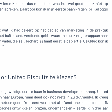
uw leren kennen, dus misschien was het wel goed dat ik niet op
 spreken. Daardoor kon ik mijn eerste baan krijgen, bij Kellogg’s
t wat ik had geleerd op het gebied van marketing in de praktijk
n het buitenland, verdiende geld – waarom zou ik nog teruggaan naar
ader, die zei: Richard, jij haalt eerst je papiertje. Gelukkig kon ik
a.”
r United Biscuits te kiezen?
 een geweldige eerste baan in business development kreeg. United
en naar Europa, maar deed ook nog niets in Zuid-Amerika. Ik kreeg
eteen geconfronteerd werd met alle functionele disciplines – ik
nes ontwikkelen, prijzen, onderhandelen – leerde ik in drie jaar