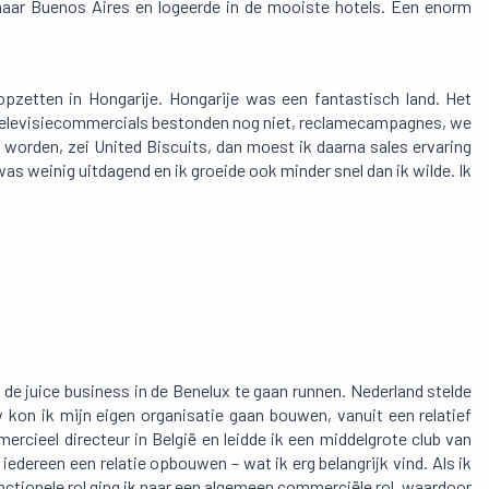
n naar Buenos Aires en logeerde in de mooiste hotels. Een enorm
pzetten in Hongarije. Hongarije was een fantastisch land. Het
. Televisiecommercials bestonden nog niet, reclamecampagnes, we
 worden, zei United Biscuits, dan moest ik daarna sales ervaring
was weinig uitdagend en ik groeide ook minder snel dan ik wilde. Ik
de juice business in de Benelux te gaan runnen. Nederland stelde
 kon ik mijn eigen organisatie gaan bouwen, vanuit een relatief
mercieel directeur in België en leidde ik een middelgrote club van
iedereen een relatie opbouwen – wat ik erg belangrijk vind. Als ik
functionele rol ging ik naar een algemeen commerciële rol, waardoor