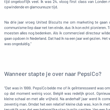
tijd ongelooflijk veel. Ik was 24, vloog first class van Londe
opwindende en glamoureuze tijd.
Na drie jaar vroeg United Biscuits me om marketing te gaan o
communisme liep daar net ten einde, dus ik kon echt pionieren
moesten alles nog bedenken. Als ik commercieel directeur wilde
gaan opdoen in Nederland. Dat had ik na een jaar wel gezien. Het 
was ongeduldig.”
Wanneer stapte je over naar PepsiCo?
“Dat was in 1999. PepsiCo belde me of ik geïnteresseerd was om 
op dat moment weinig voor, België was redelijk groot. Opnieuw
kleine schaal en met alle vrijheid. Na anderhalf jaar werd ik com
zeventig man. Omdat het een relatief kleine club was, kon ik met 
terugkijk was dat een belangrijke stap in mijn carrière. Van een 