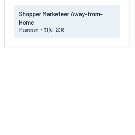
Bekijk
Shopper Marketeer Away-from-
vacature
Shopper
Home
Marketeer
Maarssen
31 juli 2018
Away-
from-
Home