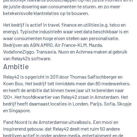
de juiste dosering aan consumenten te sturen, en zo meer
betekenisvolle klantrelaties op te bouwen.
Het bedrijf is actief in travel, finance en utilities (e.g. telco en
energy). Typische industrieën waar veel data beschikbaar is en
waar consumenten hoge eisen stellen aan personalisatie.
Bedrijven als ABN AMRO, Air France-KLM, Mazda,
VodafoneZiggo, Transavia, Nuon en Achmea maken al gebruik
van Relay42’s software.
Ambitie
Relay42 is opgericht in 2011 door Thomas Salfischberger en
Koen Bos. Het bedrijf telt inmiddels meer dan 80 medewerkers,
en heeft de ambitie dat binnen twee jaar uit te bereiden naar
120+. Het hoofdkwartier van Relay42 staat in Amsterdam. Het
bedrijf heeft daarnaast locaties in Londen, Parijs, Sofia, Skopje
en Singapore.
Pand Noord is de Amsterdamse uitvalbasis. Een mooi en
inspirerend gebouw, dat Relay42 deelt met ruim 50 andere
bedrijven actief in onder andere media, entertainment en de