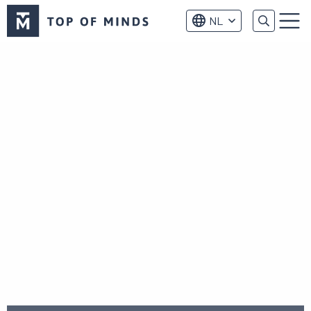
Top
NL
of
Menu
Minds
logo