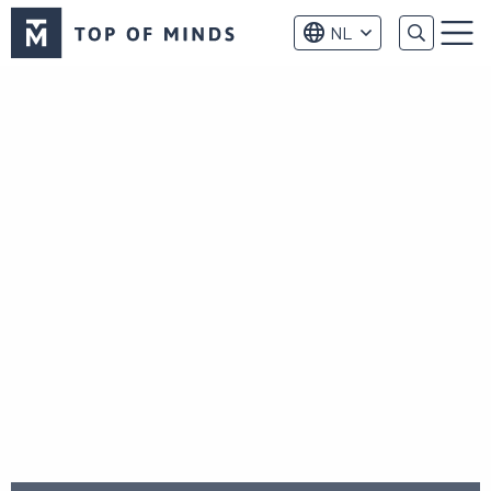
Top
NL
of
Menu
Minds
logo