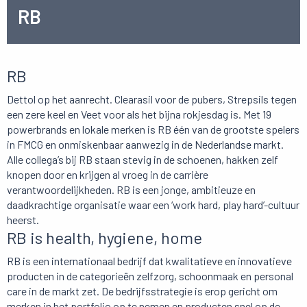
RB
RB
Dettol op het aanrecht. Clearasil voor de pubers, Strepsils tegen
een zere keel en Veet voor als het bijna rokjesdag is. Met 19
powerbrands en lokale merken is RB één van de grootste spelers
in FMCG en onmiskenbaar aanwezig in de Nederlandse markt.
Alle collega’s bij RB staan stevig in de schoenen, hakken zelf
knopen door en krijgen al vroeg in de carrière
verantwoordelijkheden. RB is een jonge, ambitieuze en
daadkrachtige organisatie waar een ‘work hard, play hard’-cultuur
heerst.
RB is health, hygiene, home
RB is een internationaal bedrijf dat kwalitatieve en innovatieve
producten in de categorieën zelfzorg, schoonmaak en personal
care in de markt zet. De bedrijfsstrategie is erop gericht om
merken in het portfolio op te nemen en producten snel op de