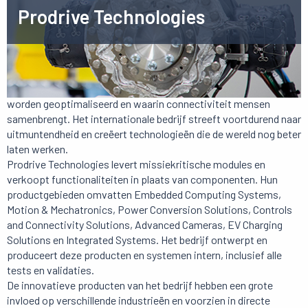
Prodrive Technologies
Het is de missie van Prodrive Technologies om te bouwen aan
een toekomst waarin iedereen kan floreren, waarin hulpbronnen
worden geoptimaliseerd en waarin connectiviteit mensen
samenbrengt. Het internationale bedrijf streeft voortdurend naar
uitmuntendheid en creëert technologieën die de wereld nog beter
laten werken.
Prodrive Technologies levert missiekritische modules en
verkoopt functionaliteiten in plaats van componenten. Hun
productgebieden omvatten Embedded Computing Systems,
Motion & Mechatronics, Power Conversion Solutions, Controls
and Connectivity Solutions, Advanced Cameras, EV Charging
Solutions en Integrated Systems. Het bedrijf ontwerpt en
produceert deze producten en systemen intern, inclusief alle
tests en validaties.
De innovatieve producten van het bedrijf hebben een grote
invloed op verschillende industrieën en voorzien in directe