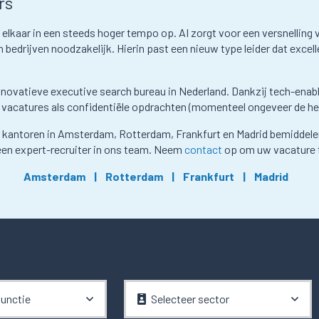
rs
 elkaar in een steeds hoger tempo op. AI zorgt voor een versnelling v
drijven noodzakelijk. Hierin past een nieuw type leider dat excelle
nnovatieve executive search bureau in Nederland. Dankzij tech-enabl
 vacatures als confidentiële opdrachten (momenteel ongeveer de helf
r kantoren in Amsterdam, Rotterdam, Frankfurt en Madrid bemiddelen
een expert-recruiter in ons team. Neem
contact
op om uw vacature 
Amsterdam | Rotterdam | Frankfurt | Madrid
functie
Selecteer sector