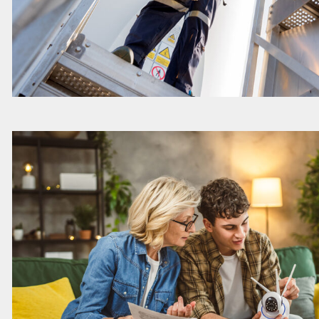
Lees
meer
over
deze
vacature
Legal
&
Employment
Counsel