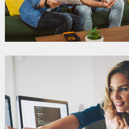
Lees
meer
over
deze
vacature
Partner
Utilities