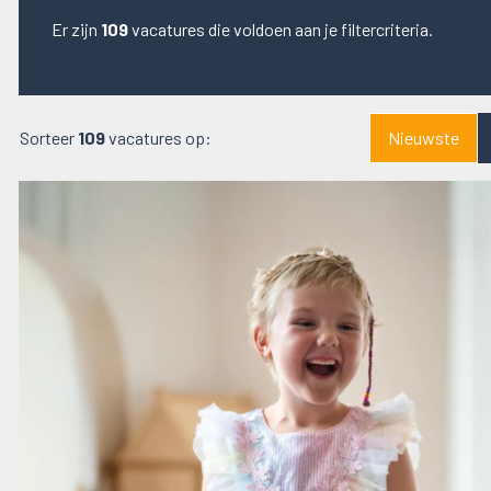
Er zijn
109
vacatures die voldoen aan je filtercriteria.
Sorteer
109
vacatures op:
Nieuwste
Lees
meer
over
deze
vacature
Senior
Fondsenwerver