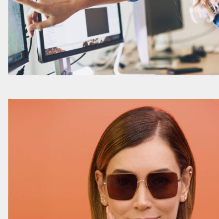
Lees
meer
over
deze
vacature
Commercial
Business
Controller
Expansion