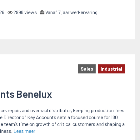
26
2998 views
Vanaf 7 jaar werkervaring
Sales
Industrial
unts Benelux
ce, repair, and overhaul distributor, keeping production lines
e Director of Key Accounts sets a focused course for 180
he team’s time on growth of critical customers and shaping a
iness.
Lees meer