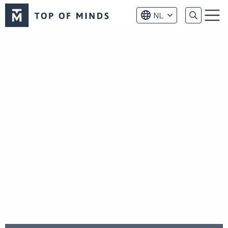
Top
NL
of
Menu
Minds
logo