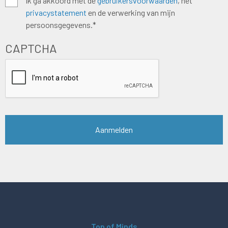
Algemene
Ik ga akkoord met de
gebruikersvoorwaarden
, het
privacystatement
en de verwerking van mijn
voorwaarden
*
persoonsgegevens.*
CAPTCHA
Top of Minds