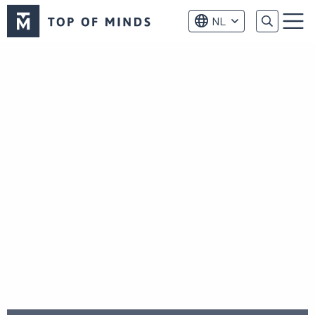
Top
NL
of
Menu
Minds
logo