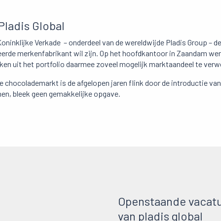
Pladis Global
t Koninklijke Verkade – onderdeel van de wereldwijde Pladis Group –
eerde merkenfabrikant wil zijn. Op het hoofdkantoor in Zaandam we
n uit het portfolio daarmee zoveel mogelijk marktaandeel te verw
De chocolademarkt is de afgelopen jaren flink door de introductie va
nen, bleek geen gemakkelijke opgave.
Openstaande vacatur
van pladis global