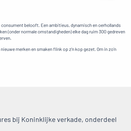
 de consument belooft. Een ambitieus, dynamisch en oerhollands
rken (onder normale omstandigheden) elke dag ruim 300 gedreven
erven.
n nieuwe merken en smaken flink op z’n kop gezet. Om in zo’n
es bij Koninklijke verkade, onderdeel