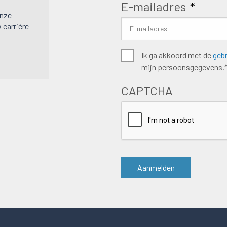
E-mailadres
*
onze
w carrière
Algemene
Ik ga akkoord met de
geb
mijn persoonsgegevens.
voorwaarden
*
CAPTCHA