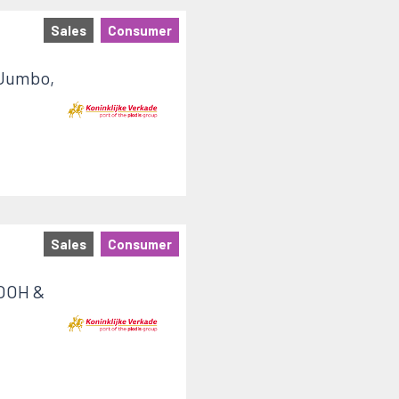
Sales
Consumer
 Jumbo,
Sales
Consumer
 OOH &