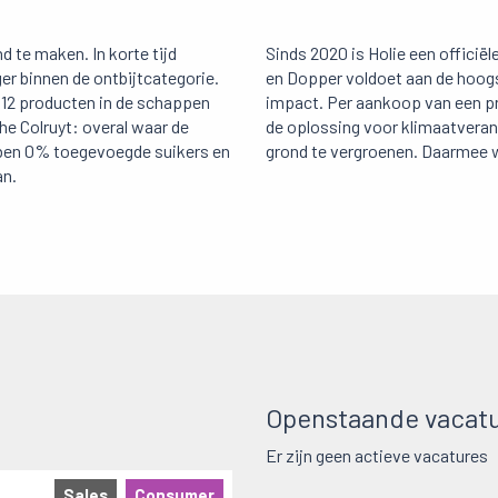
 te maken. In korte tijd
Sinds 2020 is Holie een officië
r binnen de ontbijtcategorie.
en Dopper voldoet aan de hoog
 12 producten in de schappen
impact. Per aankoop van een pr
che Colruyt: overal waar de
de oplossing voor klimaatverande
ebben 0% toegevoegde suikers en
grond te vergroenen. Daarmee wo
an.
Openstaande vacatur
Er zijn geen actieve vacatures
Sales
Consumer