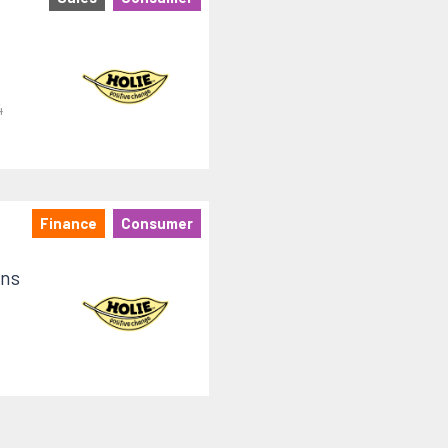
4
Finance
Consumer
ons