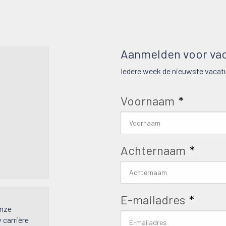
Aanmelden voor vac
Iedere week de nieuwste vacatu
Voornaam
*
Achternaam
*
E-mailadres
*
onze
w carrière