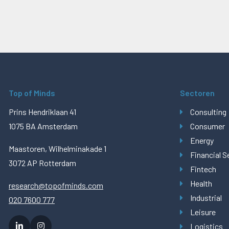
Top of Minds
Sectoren
Prins Hendriklaan 41
Consulting
1075 BA Amsterdam
Consumer
Energy
Maastoren, Wilhelminakade 1
Financial S
3072 AP Rotterdam
Fintech
Health
research@topofminds.com
Industrial
020 7600 777
Leisure
Logistics