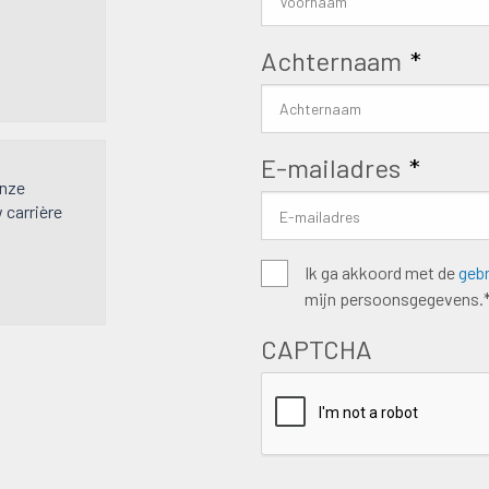
Achternaam
*
E-mailadres
*
onze
w carrière
Algemene
Ik ga akkoord met de
geb
mijn persoonsgegevens.
voorwaarden
*
CAPTCHA