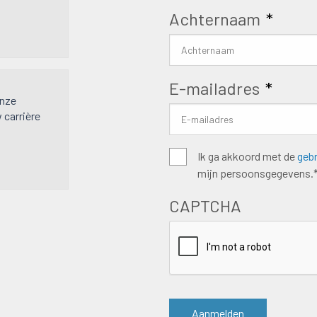
Achternaam
*
E-mailadres
*
onze
w carrière
Algemene
Ik ga akkoord met de
geb
mijn persoonsgegevens.
voorwaarden
*
CAPTCHA