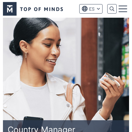
Logo
ES
de
Menú
Top
of
Minds
Country Manager