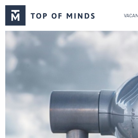
Logo
VACA
de
Top
of
Minds