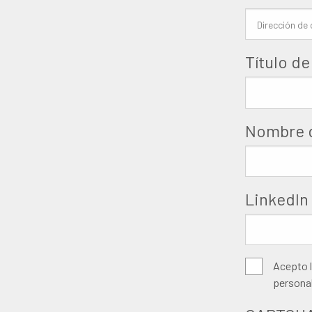
Título de
Nombre d
LinkedIn
Algemen
Acepto 
personal
voorwaa