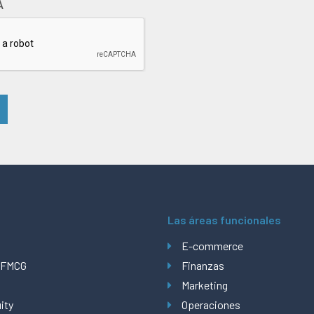
A
s
Las áreas funcionales
a
E-commerce
 FMCG
Finanzas
Marketing
ity
Operaciones