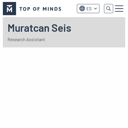
Logo
ES
de
Menú
Top
of
Muratcan Seis
Minds
Research Assistant