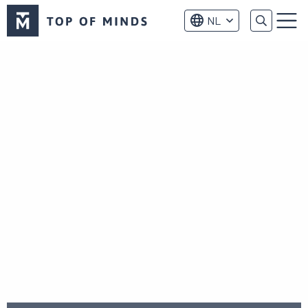
Top
NL
of
Menu
Minds
logo