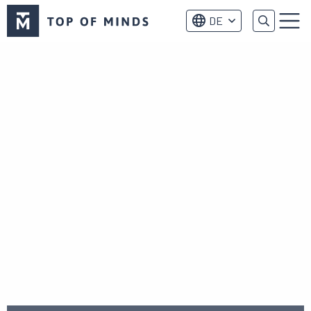
Top
DE
of
Menu
Minds
logo