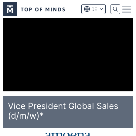
Top
DE
of
Menu
Minds
logo
Vice President Global Sales
(d/m/w)*