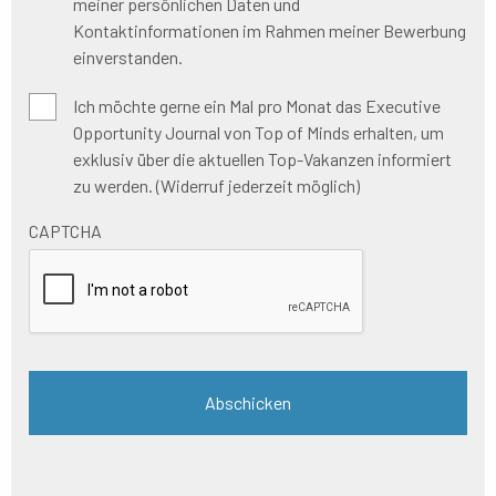
meiner persönlichen Daten und
Kontaktinformationen im Rahmen meiner Bewerbung
einverstanden.
Executive
Ich möchte gerne ein Mal pro Monat das Executive
Opportunity
Opportunity Journal von Top of Minds erhalten, um
alert
exklusiv über die aktuellen Top-Vakanzen informiert
um
zu werden. (Widerruf jederzeit möglich)
auf
dem
CAPTCHA
Laufenden
gehalten
zu
werden