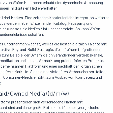
atz von Vision Healthcare erlaubt eine dynamische Anpassung
ungen im digitalen Medienverhalten.
l drei Marken. Eine zeitnahe, kontinuierliche Integration weiterer
hops werden neben Einzelhandel, Katalog, Hausparty und
e) und soziale Medien / Influencer erreicht. So kann Vision
 Kundenerlebnisse schaffen.
as Unternehmen wächst, weil es die besten digitalen Talente mit
 aktive Buy-and-Build-Strategie, die auf einem tiefgreifenden
zum Beispiel der Dynamik sich verändernder Vertriebskanäle,
medikation und der zur Vermarktung prädestinierten Produkte.
r gemeinsamen Plattform und einer nachhaltigen, organischen
ntegrierte Marke im Sinne eines visionären Verbraucherportfolios
ng von Consumer-Needs erhöht. Zum Ausbau von Kompetenz und
g.
Paid/Owned Media) (d/m/w)
attform präsentieren sich verschiedene Marken mit
ssant sind und daher große Potenziale für eine synergetische
rschließen neuer Umsatz- und Absatzpotenziale dieser Brands