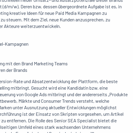
t (d/m/w). Deren bzw. dessen übergeordnete Aufgabe ist es, in
ing kreative Ideen für neue Paid Media Kampagnen zu
 zu steuern. Mit dem Ziel, neue Kunden anzusprechen, zu
er Akteure weiterzuentwickeln.
nel-Kampagnen
ng mit den Brand Marketing Teams
ren der Brands
version-Rate und Absatzentwicklung der Plattform, die beste
ling mitbringt. Gesucht wird eine Kandidatin bzw. eine
teuerung von Google Ads mitbringt und der andererseits „Produkte
ettbewerb, Märkte und Consumer Trends versteht, welche
rken unter Ausnutzung aktueller Entwicklungen möglichst
hführung ist der Einsatz von Skripten vorgesehen, um Artikel
zu entfernen. Die Rolle des Senior SEA Specialist bietet die
ielseitigen Umfeld eines stark wachsenden Unternehmens