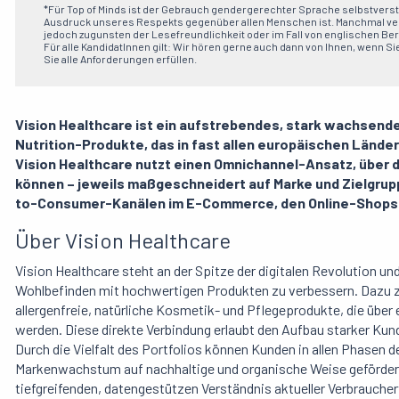
*Für Top of Minds ist der Gebrauch gendergerechter Sprache selbstverstä
Ausdruck unseres Respekts gegenüber allen Menschen ist. Manchmal ver
jedoch zugunsten der Lesefreundlichkeit oder im Fall von englischen B
Für alle KandidatInnen gilt: Wir hören gerne auch dann von Ihnen, wenn Sie
Sie alle Anforderungen erfüllen.
Vision Healthcare ist ein aufstrebendes, stark wachsen
Nutrition-Produkte, das in fast allen europäischen Länder
Vision Healthcare nutzt einen Omnichannel-Ansatz, über 
können – jeweils maßgeschneidert auf Marke und Zielgrupp
to-Consumer-Kanälen im E-Commerce, den Online-Shops 
Über Vision Healthcare
Vision Healthcare steht an der Spitze der digitalen Revolution un
Wohlbefinden mit hochwertigen Produkten zu verbessern. Dazu
allergenfreie, natürliche Kosmetik- und Pflegeprodukte, die übe
werden. Diese direkte Verbindung erlaubt den Aufbau starker Ku
Durch die Vielfalt des Portfolios können Kunden in allen Phasen 
Markenwachstum auf nachhaltige und organische Weise gefördert.
tiefgreifenden, datengestützen Verständnis aktueller Verbrauch