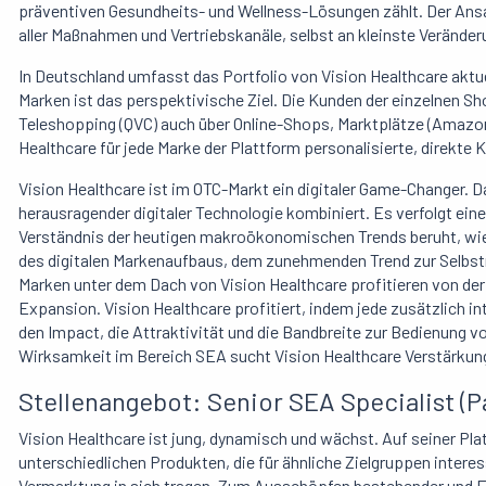
präventiven Gesundheits- und Wellness-Lösungen zählt. Der Ans
aller Maßnahmen und Vertriebskanäle, selbst an kleinste Veränder
In Deutschland umfasst das Portfolio von Vision Healthcare aktuel
Marken ist das perspektivische Ziel. Die Kunden der einzelnen S
Teleshopping (QVC) auch über Online-Shops, Marktplätze (Amazon.d
Healthcare für jede Marke der Plattform personalisierte, direkte
Vision Healthcare ist im OTC-Markt ein digitaler Game-Changer. D
herausragender digitaler Technologie kombiniert. Es verfolgt eine
Verständnis der heutigen makroökonomischen Trends beruht, wie 
des digitalen Markenaufbaus, dem zunehmenden Trend zur Selbst
Marken unter dem Dach von Vision Healthcare profitieren von de
Expansion. Vision Healthcare profitiert, indem jede zusätzlich i
den Impact, die Attraktivität und die Bandbreite zur Bedienu
Wirksamkeit im Bereich SEA sucht Vision Healthcare Verstärkun
Stellenangebot: Senior SEA Specialist (
Vision Healthcare ist jung, dynamisch und wächst. Auf seiner Pl
unterschiedlichen Produkten, die für ähnliche Zielgruppen intere
Vermarktung in sich tragen. Zum Ausschöpfen bestehender und E