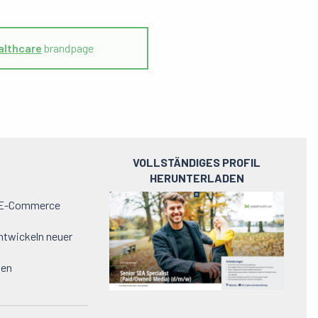
althcare
brandpage
VOLLSTÄNDIGES PROFIL
HERUNTERLADEN
Preview
m E-Commerce
pdf
ntwickeln neuer
gen