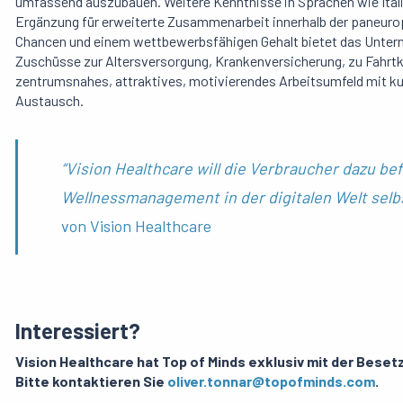
umfassend auszubauen. Weitere Kenntnisse in Sprachen wie Ital
Ergänzung für erweiterte Zusammenarbeit innerhalb der paneurop
Chancen und einem wettbewerbsfähigen Gehalt bietet das Untern
Zuschüsse zur Altersversorgung, Krankenversicherung, zu Fahrtk
zentrumsnahes, attraktives, motivierendes Arbeitsumfeld mit ku
Austausch.
“Vision Healthcare will die Verbraucher dazu be
Wellnessmanagement in der digitalen Welt selbs
von Vision Healthcare
Interessiert?
Vision Healthcare hat Top of Minds exklusiv mit der Beset
Bitte kontaktieren Sie
oliver.tonnar@topofminds.com
.