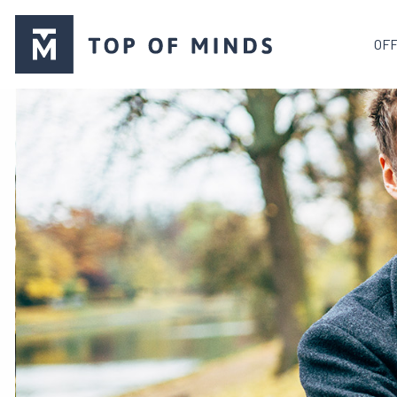
Top
OF
of
Minds
logo