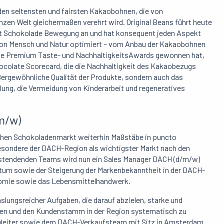
 den seltensten und fairsten Kakaobohnen, die von
zen Welt gleichermaßen verehrt wird. Original Beans führt heute
raft Schokolade Bewegung an und hat konsequent jeden Aspekt
g von Mensch und Natur optimiert – vom Anbau der Kakaobohnen
lige Premium Taste- und NachhaltigkeitsAwards gewonnen hat,
hocolate Scorecard, die die Nachhaltigkeit des Kakaobezugs
ußergewöhnliche Qualität der Produkte, sondern auch das
ung, die Vermeidung von Kinderarbeit und regeneratives
m/w)
schen Schokoladenmarkt weiterhin Maßstäbe in puncto
esondere der DACH-Region als wichtigster Markt nach den
estendenden Teams wird nun ein
Sales Manager DACH
(d/m/w)
tum sowie der Steigerung der Markenbekanntheit in der DACH-
onomie sowie das Lebensmittelhandwerk.
slungsreicher Aufgaben, die darauf abzielen, starke und
uen und den Kundenstamm in der Region systematisch zu
gleiter sowie dem DACH-Verkaufsteam mit Sitz in Amsterdam