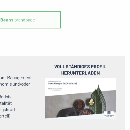
l Beans
brandpage
VOLLSTÄNDIGES PROFIL
HERUNTERLADEN
count Management
Preview
onomie und/oder
pdf
ändnis
talität
ngskraft
rteil)