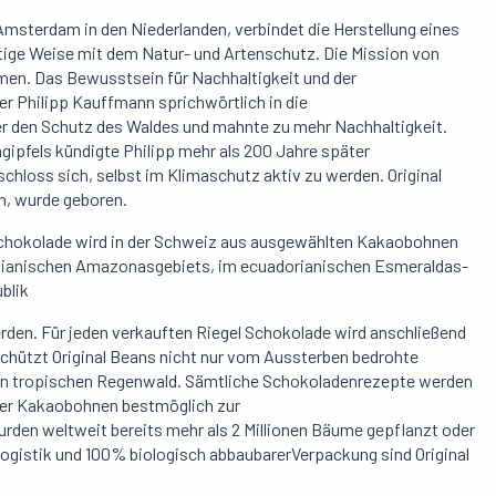
 Amsterdam in den Niederlanden, verbindet die Herstellung eines
tige Weise mit dem Natur- und Artenschutz. Die Mission von
hmen. Das Bewusstsein für Nachhaltigkeit und der
r Philipp Kauffmann sprichwörtlich in die
ber den Schutz des Waldes und mahnte zu mehr Nachhaltigkeit.
ipfels kündigte Philipp mehr als 200 Jahre später
chloss sich, selbst im Klimaschutz aktiv zu werden. Original
n, wurde geboren.
hokolade wird in der Schweiz aus ausgewählten Kakaobohnen
livianischen Amazonasgebiets, im ecuadorianischen Esmeraldas-
blik
rden. Für jeden verkauften Riegel Schokolade wird anschließend
chützt Original Beans nicht nur vom Aussterben bedrohte
den tropischen Regenwald. Sämtliche Schokoladenrezepte werden
 der Kakaobohnen bestmöglich zur
urden weltweit bereits mehr als 2 Millionen Bäume gepflanzt oder
Logistik und 100% biologisch abbaubarerVerpackung sind Original