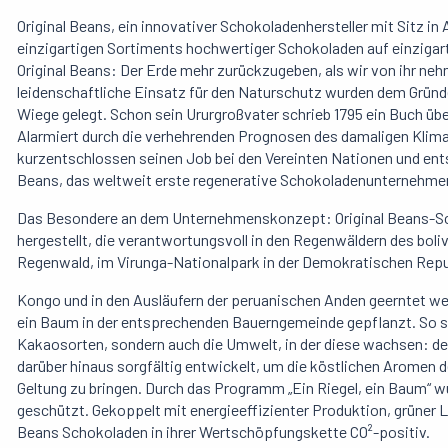
Original Beans, ein innovativer Schokoladenhersteller mit Sitz in
einzigartigen Sortiments hochwertiger Schokoladen auf einzigar
Original Beans: Der Erde mehr zurückzugeben, als wir von ihr ne
leidenschaftliche Einsatz für den Naturschutz wurden dem Gründe
Wiege gelegt. Schon sein Ururgroßvater schrieb 1795 ein Buch ü
Alarmiert durch die verhehrenden Prognosen des damaligen Klimag
kurzentschlossen seinen Job bei den Vereinten Nationen und ents
Beans, das weltweit erste regenerative Schokoladenunternehme
Das Besondere an dem Unternehmenskonzept: Original Beans-Sc
hergestellt, die verantwortungsvoll in den Regenwäldern des bo
Regenwald, im Virunga-Nationalpark in der Demokratischen Repu
Kongo und in den Ausläufern der peruanischen Anden geerntet we
ein Baum in der entsprechenden Bauerngemeinde gepflanzt. So s
Kakaosorten, sondern auch die Umwelt, in der diese wachsen: 
darüber hinaus sorgfältig entwickelt, um die köstlichen Aromen
Geltung zu bringen. Durch das Programm „Ein Riegel, ein Baum“ w
geschützt. Gekoppelt mit energieeffizienter Produktion, grüner 
Beans Schokoladen in ihrer Wertschöpfungskette CO²-positiv.