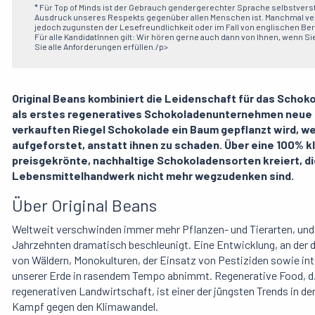
* Für Top of Minds ist der Gebrauch gendergerechter Sprache selbstverst
Ausdruck unseres Respekts gegenüber allen Menschen ist. Manchmal ver
jedoch zugunsten der Lesefreundlichkeit oder im Fall von englischen B
Für alle KandidatInnen gilt: Wir hören gerne auch dann von Ihnen, wenn Sie
Sie alle Anforderungen erfüllen./p>
Original Beans kombiniert die Leidenschaft für das Scho
als erstes regeneratives Schokoladenunternehmen neue M
verkauften Riegel Schokolade ein Baum gepflanzt wird, w
aufgeforstet, anstatt ihnen zu schaden. Über eine 100%
preisgekrönte, nachhaltige Schokoladensorten kreiert, 
Lebensmittelhandwerk nicht mehr wegzudenken sind.
Über Original Beans
Weltweit verschwinden immer mehr Pflanzen- und Tierarten, und d
Jahrzehnten dramatisch beschleunigt. Eine Entwicklung, an der d
von Wäldern, Monokulturen, der Einsatz von Pestiziden sowie int
unserer Erde in rasendem Tempo abnimmt. Regenerative Food, d.h
regenerativen Landwirtschaft, ist einer der jüngsten Trends in d
Kampf gegen den Klimawandel.