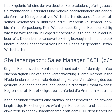
Das Ergebnis ist eine der weltbesten Schokoladen, gefertigt aus
Spitzenköchen, Patissiers und Schokoladenliebhabern auf der gan
als Vorreiter für regeneratives Wirtschaften die europäische C
seines Geschäftes in Hinblick auf die klimapositive Behandlun
bis hin zur Verpackung. Kein Wunder, dass Original Beans unzäh
wie zum zweiten Mal in Folge die höchste Auszeichnung in der C
beurteilt. Dieser bemerkenswerte Erfolg bezeugt nicht nur die a
unermüdliche Engagement von Original Beans für gerechte Bezahl
Wirtschaften.
Stellenangebot:
Sales Manager DACH
(d/
Original Beans wächst kontinuierlich und setzt auf dem dynami
Nachhaltigkeit und ethische Verantwortung. Hierbei kommt insb
Niederlanden eine zentrale Bedeutung zu. Zur Verstärkung des b
gesucht, die/ der einen maßgeblichen Beitrag zum Umsatzwachs
Region leistet. Hauptzielgruppe ist hierbei die Premium-Gastr
KandidatInnen erwartet eine Vielzahl anspruchsvoller und abwech
langfristige Beziehungen zu wichtigen Kunden auf- und auszuba
erweitern. In enger Zusammenarbeit mit dem CCO, dem Marketin