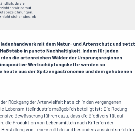
ändlich, da sie
zichten wir darauf
erufsbezeichnungen.
 nicht sicher sind, ob
koladenhandwerk mit dem Natur- und Artenschutz und setzt
aßstäbe in puncto Nachhaltigkeit. Indem für jeden
erden die artenreichen Wälder der Ursprungsregionen
 klimapositive Wertschöpfungskette werden so
die heute aus der Spitzengastronomie und dem gehobenen
er Rückgang der Artenvielfalt hat sich in den vergangenen
ie Lebensmittelindustrie maßgeblich beteiligt ist: Die Rodung
ensive Bewässerung führen dazu, dass die Biodiversität auf
. die Produktion von Lebensmitteln nach Kriterien der
er Herstellung von Lebensmitteln und besonders aussichtsreich im