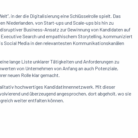
”, in der die Digitalisierung eine Schlüsselrolle spielt. Das
n Niederlanden, von Start-ups und Scale-ups bis hin zu
n disruptiver Business-Ansatz zur Gewinnung von Kandidaten auf
m Executive Search und empathischem Storytelling, kommuniziert
bis Social Media in den relevantesten Kommunikationskanälen
ine lange Liste unklarer Tätigkeiten und Anforderungen zu
nwerten von Unternehmen von Anfang an auch Potenziale,
rer neuen Rolle klar gemacht.
ualitativ hochwertiges KandidatInnennetzwerk. Mit dieser
volvierend und überzeugend angesprochen, dort abgeholt, wo sie
olgreich weiter entfalten können.