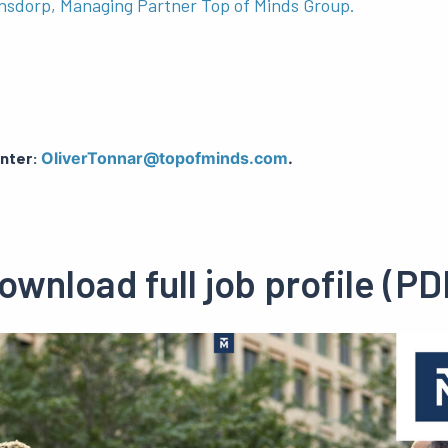
jnsdorp
, Managing Partner Top of
Minds
Group.
unter:
OliverTonnar@topofminds.com
.
ownload full job profile (PD
Preview
pdf