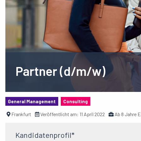
Partner (d/m/w)
General Management
Consulting
Frankfurt
Veröffentlicht am:
11 April 2022
Ab 8 Jahre E
Kandidatenprofil*