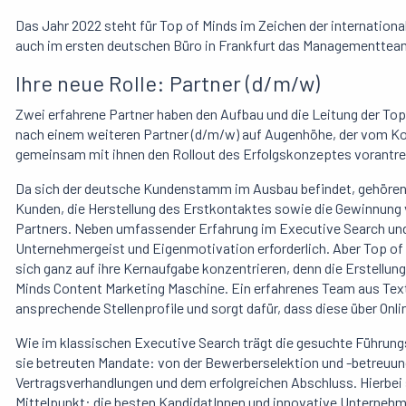
Das Jahr 2022 steht für Top
of
Minds im Zeichen der internationa
auch im ersten deutschen Büro in Frankfurt das Managementtea
Ihre neue Rolle:
Partner (d/m/w)
Zwei erfahrene Partner haben den Aufbau und die Leitung der To
nach einem weiteren Partner (d/m/w) auf Augenhöhe, der vom Kon
gemeinsam mit ihnen den Rollout des Erfolgskonzeptes vorantrei
Da sich der deutsche Kundenstamm im Ausbau befindet, gehören d
Kunden, die Herstellung des Erstkontaktes sowie die Gewinnun
Partners. Neben umfassender Erfahrung im Executive Search und
Unternehmergeist und Eigenmotivation erforderlich. Aber Top of
sich ganz auf ihre Kernaufgabe konzentrieren, denn die Erstellung
Minds Content Marketing Maschine. Ein erfahrenes Team aus Text
ansprechende Stellenprofile und sorgt dafür, dass diese über Onli
Wie im klassischen Executive Search trägt die gesuchte Führung
sie betreuten Mandate: von der Bewerberselektion und -betreuung
Vertragsverhandlungen und dem erfolgreichen Abschluss. Hierbei
Mittelpunkt: die besten KandidatInnen und innovative Untern