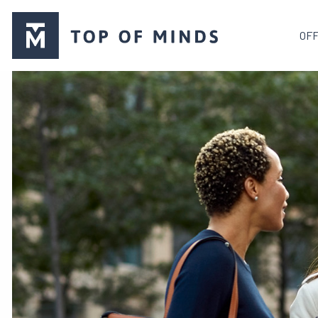
Top
OF
of
Minds
logo