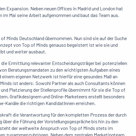
len Expansion. Neben neuen Offices in Madrid und London hat
m im Mai seine Arbeit aufgenommen und baut das Team aus.
p of Minds Deutschland übernommen. Nun sind sie auf der Suche
zept von Top of Minds genauso begeistert ist wie sie und
bt und weiter ausbaut.
ie Ermittlung relevanter Entscheidungsträger bei potenziellen
g von Beratungsmandaten zu den wichtigsten Aufgaben eines
 einem eigenen Netzwerk ist hierfür eine gesundes Maß an
 Minds ist anders: Sowohl Partner als auch Consultants können
 und Platzierung der Stellenprofile übernimmt für sie die Top of
ern, Grafikdesignern und Online-Marketeers erstellt besonders
ne-Kanäle die richtigen KandidatInnen erreichen.
skraft die Verantwortung für den kompletten Prozess der durch
 über die Führung der Vorstellungsgespräche bis hin zu den
 steht der weltweite Anspruch von Top of Minds stets im
ehmen zusammenzubringen. Neben dem zentralen Marketingteam