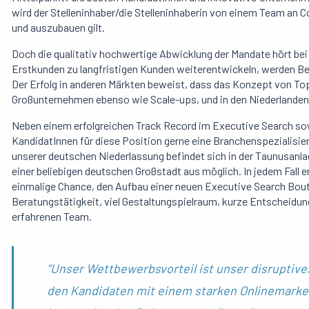
wird der Stelleninhaber/die Stelleninhaberin von einem Team an C
und auszubauen gilt.
Doch die qualitativ hochwertige Abwicklung der Mandate hört bei 
Erstkunden zu langfristigen Kunden weiterentwickeln, werden Be
Der Erfolg in anderen Märkten beweist, dass das Konzept von Top
Großunternehmen ebenso wie Scale-ups, und in den Niederlanden
Neben einem erfolgreichen Track Record im Executive Search s
KandidatInnen für diese Position gerne eine Branchenspezialisier
unserer deutschen Niederlassung befindet sich in der Taunusanlag
einer beliebigen deutschen Großstadt aus möglich. In jedem Fall 
einmalige Chance, den Aufbau einer neuen Executive Search Bouti
Beratungstätigkeit, viel Gestaltungspielraum, kurze Entscheid
erfahrenen Team.
“
Unser
Wettbewerbsvorteil
ist
unser
disruptive
den Kandidaten
mit
einem
starken
Onlinemarke