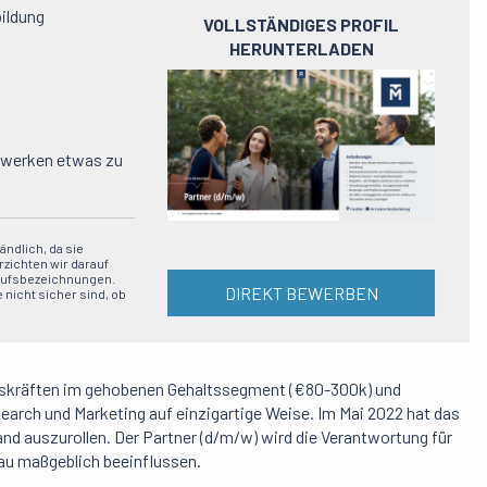
bildung
VOLLSTÄNDIGES PROFIL
HERUNTERLADEN
Preview
pdf
zwerken etwas zu
ndlich, da sie
zichten wir darauf
erufsbezeichnungen.
DIREKT BEWERBEN
 nicht sicher sind, ob
ungskräften im gehobenen Gehaltssegment (€80-300k) und
arch und Marketing auf einzigartige Weise.
Im Mai 2022 hat das
 auszurollen. Der Partner (d/m/w) wird die Verantwortung für
au maßgeblich beeinflussen.