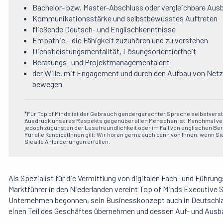
Bachelor- bzw. Master-Abschluss oder vergleichbare Aus
Kommunikationsstärke und selbstbewusstes Auftreten
fließende Deutsch- und Englischkenntnisse
Empathie – die Fähigkeit zuzuhören und zu verstehen
Dienstleistungsmentalität, Lösungsorientiertheit
Beratungs- und Projektmanagementalent
der Wille, mit Engagement und durch den Aufbau von Net
bewegen
*Für Top of Minds ist der Gebrauch gendergerechter Sprache selbstverstä
Ausdruck unseres Respekts gegenüber allen Menschen ist. Manchmal ver
jedoch zugunsten der Lesefreundlichkeit oder im Fall von englischen B
Für alle KandidatInnen gilt: Wir hören gerne auch dann von Ihnen, wenn Sie
Sie alle Anforderungen erfüllen.
Als Spezialist für die Vermittlung von digitalen Fach- und Führ
Marktführer in den Niederlanden vereint Top
of
Minds Executive Se
Unternehmen begonnen, sein Businesskonzept auch in Deutschland
einen Teil des Geschäftes übernehmen und dessen Auf- und Ausb