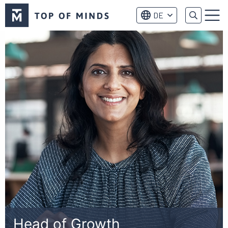
Top
DE
of
Menu
Minds
logo
Head of Growth