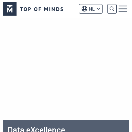
Top
NL
of
Menu
Minds
logo
Data eXcellence