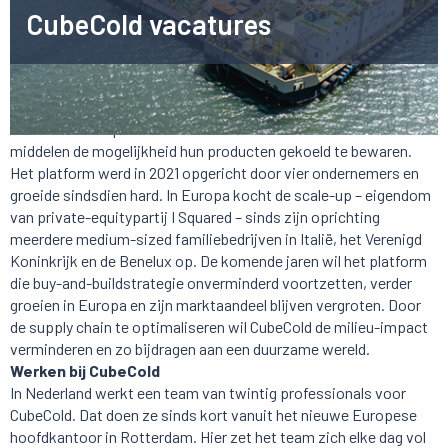
CubeCold vacatures
Over CubeCold
CubeCold biedt producenten van voedsel en farmaceutische
middelen de mogelijkheid hun producten gekoeld te bewaren.
Het platform werd in 2021 opgericht door vier ondernemers en
groeide sindsdien hard. In Europa kocht de scale-up – eigendom
van private-equitypartij I Squared – sinds zijn oprichting
meerdere medium-sized familiebedrijven in Italië, het Verenigd
Koninkrijk en de Benelux op. De komende jaren wil het platform
die buy-and-buildstrategie onverminderd voortzetten, verder
groeien in Europa en zijn marktaandeel blijven vergroten. Door
de supply chain te optimaliseren wil CubeCold de milieu-impact
verminderen en zo bijdragen aan een duurzame wereld.
Werken bij CubeCold
In Nederland werkt een team van twintig professionals voor
CubeCold. Dat doen ze sinds kort vanuit het nieuwe Europese
hoofdkantoor in Rotterdam. Hier zet het team zich elke dag vol