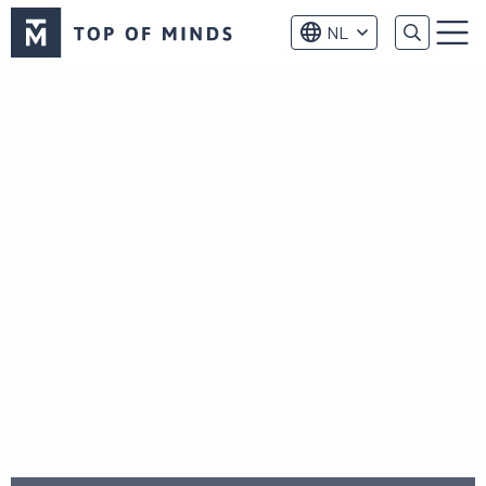
Top
NL
of
Menu
Minds
logo