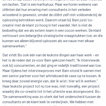
om lachen. “Dat is een karikatuur. Maar we horen weleens van
cliënten dat hun ervaring met consultants in het verleden
wisselend is geweest, omdat de cliënt zelf niet voldoende bij de
oplossing betrokken werd. Daarom staat bij Bain juist ‘co-
creatie’ met de klant zo hoog in het vaandel. Het is niet de
bedoeling dat we als extern team in een cocon werken. De klant
vertrouwt ons belangrijke strategische vraagstukken toe, en die
kunnen we alleen blijvend oplossen als we nauw met elkaar
samenwerken.”
Dat vindt Bo ook één van de leukste dingen aan haar werk – en
het is de reden dat ze voor Bain gekozen heeft. “Ik interviewde
ook bij concurrenten, en dat ging er redelijk traditioneel aan toe.
Maar tijdens het interviewproces met Bain stond ik samen met
een senior partner voor het whiteboard de case op te lossen. Ik
kreeg daar zoveel energie van, dat ik wist: hier wil ik werken.”
Haar leukste project tot nu toe was, niet toevallig, een project
waarbij die co-creatie tot in het uiterste was doorgevoerd. Bo:
“De samenwerking was zo sterk dat het onderscheid tussen de
consultants en de klant leek te verdwijnen. We hebben met