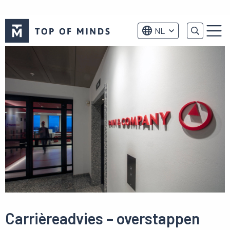
Top
NL
of
Menu
Minds
logo
Carrièreadvies – overstappen