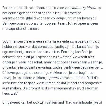
Bo erkent dat dit voor haar, net als voor veel
industry hires
, op
het eerste gezicht een stap terug leek. “Ik droeg de
verantwoordelijkheid voor een volledige unit, maar kwam bij
Bain gewoon als consultant op een team. Ik had opeens geen
managersfunctie meer.
Voor mensen die er al een aantal jaren leiderschapservaring op
hebben zitten, kan dat soms best lastig zijn. De kunst is om je
ego een beetje aan de kant te zetten. Eén ding kan Bain je
beloven: dat je altijd uitgedaagd zult worden. Je wordt niet
onder je niveau ingeschat, maar hebt opeens een baan waarin je,
ondanks je imposante ervaring, toch eigenlijk een beginner bent.
Of liever gezegd: op sommige vlakken ben je een beginner,
terwijl je op andere vlakken je
peers
ver vooruit bent. Durf die
leercurve aan te gaan. Je zult merken dat je heel snel progressie
kunt maken. Die promotie, die managementtaken, die komen
heus wel.”
Omgekeerd kan het ook zijn dat iemand flink wat inhoudelijke of