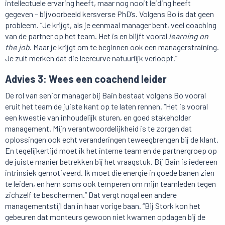
intellectuele ervaring heeft, maar nog nooit leiding heeft
gegeven – bijvoorbeeld kersverse PhD’s. Volgens Bo is dat geen
probleem. “Je krijgt, als je eenmaal manager bent, veel coaching
van de partner op het team. Het is en blijft vooral
learning on
the job
. Maar je krijgt om te beginnen ook een managerstraining.
Je zult merken dat die leercurve natuurlijk verloopt.”
Advies 3: Wees een coachend leider
De rol van senior manager bij Bain bestaat volgens Bo vooral
eruit het team de juiste kant op te laten rennen. “Het is vooral
een kwestie van inhoudelijk sturen, en goed stakeholder
management. Mijn verantwoordelijkheid is te zorgen dat
oplossingen ook echt veranderingen teweegbrengen bij de klant.
En tegelijkertijd moet ik het interne team en de partnergroep op
de juiste manier betrekken bij het vraagstuk. Bij Bain is iedereen
intrinsiek gemotiveerd. Ik moet die energie in goede banen zien
te leiden, en hem soms ook temperen om mijn teamleden tegen
zichzelf te beschermen.” Dat vergt nogal een andere
managementstijl dan in haar vorige baan. “Bij Stork kon het
gebeuren dat monteurs gewoon niet kwamen opdagen bij de