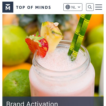
Top
NL
of
Menu
Minds
logo
Brand Activation