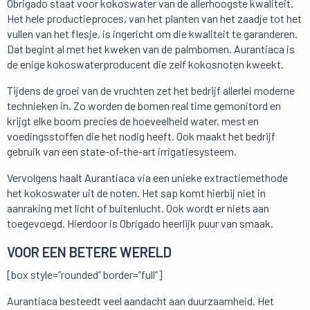
Obrigado staat voor kokoswater van de allerhoogste kwaliteit.
Het hele productieproces, van het planten van het zaadje tot het
vullen van het flesje, is ingericht om die kwaliteit te garanderen.
Dat begint al met het kweken van de palmbomen. Aurantiaca is
de enige kokoswaterproducent die zelf kokosnoten kweekt.
Tijdens de groei van de vruchten zet het bedrijf allerlei moderne
technieken in. Zo worden de bomen real time gemonitord en
krijgt elke boom precies de hoeveelheid water, mest en
voedingsstoffen die het nodig heeft. Ook maakt het bedrijf
gebruik van een state-of-the-art irrigatiesysteem.
Vervolgens haalt Aurantiaca via een unieke extractiemethode
het kokoswater uit de noten. Het sap komt hierbij niet in
aanraking met licht of buitenlucht. Ook wordt er niets aan
toegevoegd. Hierdoor is Obrigado heerlijk puur van smaak.
VOOR EEN BETERE WERELD
[box style=”rounded” border=”full”]
Aurantiaca besteedt veel aandacht aan duurzaamheid. Het