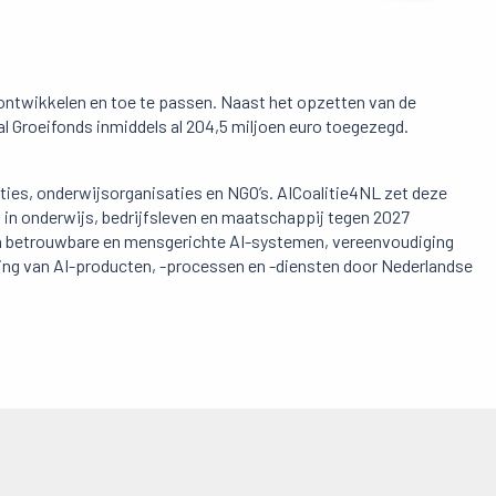
ontwikkelen en toe te passen. Naast het opzetten van de
l Groeifonds inmiddels al 204,5 miljoen euro toegezegd.
es, onderwijsorganisaties en NGO’s. AICoalitie4NL zet deze
I in onderwijs, bedrijfsleven en maatschappij tegen 2027
van betrouwbare en mensgerichte AI-systemen, vereenvoudiging
eling van AI-producten, -processen en -diensten door Nederlandse