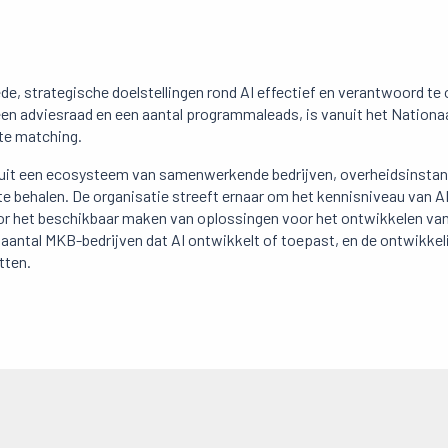
, strategische doelstellingen rond AI effectief en verantwoord te 
een adviesraad en een aantal programmaleads, is vanuit het Nationaa
ate matching.
it een ecosysteem van samenwerkende bedrijven, overheidsinstanti
 te behalen. De organisatie streeft ernaar om het kennisniveau van A
 voor het beschikbaar maken van oplossingen voor het ontwikkelen 
t aantal MKB-bedrijven dat AI ontwikkelt of toepast, en de ontwikk
tten.