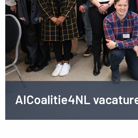
AICoalitie4NL vacatur