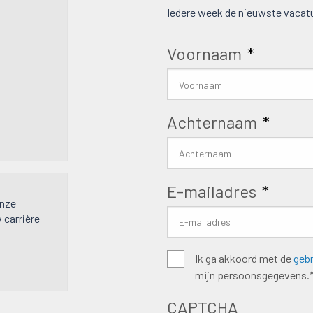
Iedere week de nieuwste vacatu
Voornaam
*
Achternaam
*
E-mailadres
*
onze
w carrière
Algemene
Ik ga akkoord met de
geb
mijn persoonsgegevens.
voorwaarden
*
CAPTCHA