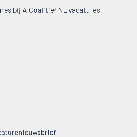
es bij AICoalitie4NL vacatures
aturenieuwsbrief