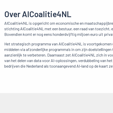
Over AICoalitie4NL
AICoalitie4NL is opgericht om economische en maatschappijbrede
stichting AICoalitie4NL met een bestuur, een raad van toezicht, 
Bovendien komt er nog eens honderdvijftig miljoen euro uit priv
Het strategisch programma van AICoalitie4NL is voortgekomen u
middelen via afzonderlijke programma’s in om zijn doelstellingen
aanzienlijk te verbeteren. Daarnaast zet AICoalitie4NL zich in
van het delen van data voor AI-oplossingen, verdubbeling van he
bedrijven die Nederland als toonaangevend AI-land op de kaart ze